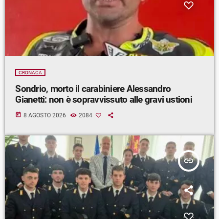
CRONACA
Sondrio, morto il carabiniere Alessandro
Gianetti: non è sopravvissuto alle gravi ustioni
today
8 AGOSTO 2026
2084
insert_link