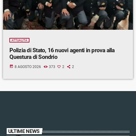
ATTUALITÀ
Polizia di Stato, 16 nuovi agenti in prova alla
Questura di Sondrio
today
8 AGOSTO 2026
373
2
2
ULTIME NEWS