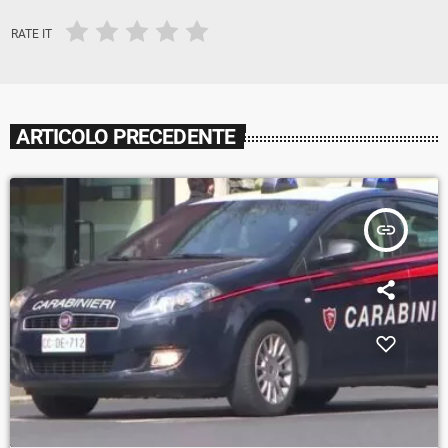
RATE IT
ARTICOLO PRECEDENTE
insert_link