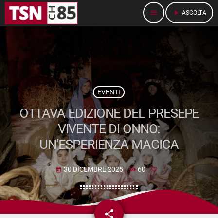
menu
play_arrow
ASCOLTA
EVENTI
OTTAVA EDIZIONE DEL PRESEPE
VIVENTE DI ONNO:
UN’ESPERIENZA MAGICA
30 DICEMBRE 2025
60
today
share
email