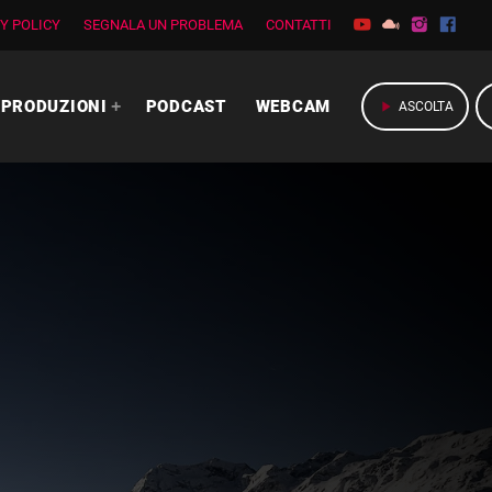
Y POLICY
SEGNALA UN PROBLEMA
CONTATTI
PRODUZIONI
PODCAST
WEBCAM
play_arrow
ASCOLTA