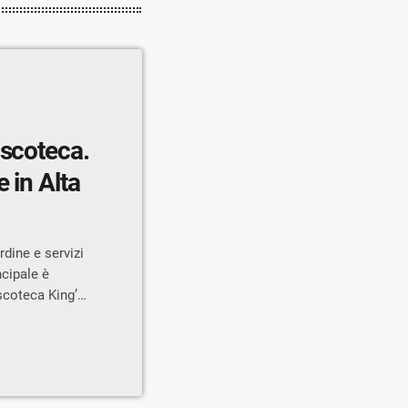
iscoteca.
 in Alta
rdine e servizi
ncipale è
iscoteca King’s
versi clienti
li occhi e
nuti Vigili del
o e personale
 è stata