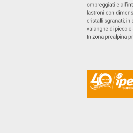
ombreggiati e all’in
lastroni con dimensi
cristalli sgranati; i
valanghe di piccol
In zona prealpina p