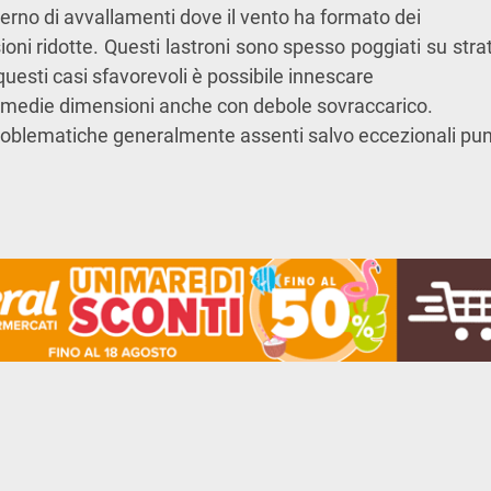
terno di avvallamenti dove il vento ha formato dei
oni ridotte. Questi lastroni sono spesso poggiati su strati
n questi casi sfavorevoli è possibile innescare
e-medie dimensioni anche con debole sovraccarico.
roblematiche generalmente assenti salvo eccezionali pun