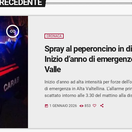
PRECEDENTE
insert_link
CRONACA
Spray al peperoncino in d
Inizio d’anno di emergenze
Valle
Inizio d'anno ad alta intensità per forze dell’o
di emergenza in Alta Valtellina. L’allarme pri
scattato intorno alle 3.30 del mattino alla d
di via Don Evaristo Peccedi a Bormio, dove di
1 GENNAIO 2026
853
today
hanno improvvisamente accusato bruciore ag
difficoltà respiratorie. Sul posto sono interve
fuoco, Carabinieri della Compagnia di Tiran
sanitario con auto medica.Dopo le verifiche,