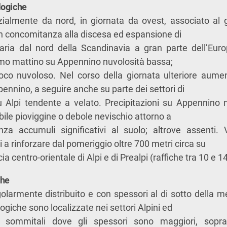
logiche
izialmente da nord, in giornata da ovest, associato al
 in concomitanza alla discesa ed espansione di
aria dal nord della Scandinavia a gran parte dell’Euro
rimo mattino su Appennino nuvolosità bassa;
oco nuvoloso. Nel corso della giornata ulteriore aumen
nnino, a seguire anche su parte dei settori di
su Alpi tendente a velato. Precipitazioni su Appennino 
bile pioviggine o debole nevischio attorno a
a accumuli significativi al suolo; altrove assenti. 
i a rinforzare dal pomeriggio oltre 700 metri circa su
a centro-orientale di Alpi e di Prealpi (raffiche tra 10 e 1
che
larmente distribuito e con spessori al di sotto della m
giche sono localizzate nei settori Alpini ed
e sommitali dove gli spessori sono maggiori, soprat