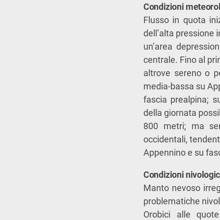
Condizioni meteoro
Flusso in quota in
dell’alta pressione
un’area depression
centrale. Fino al p
altrove sereno o p
media-bassa su Appe
fascia prealpina; 
della giornata possi
800 metri; ma senz
occidentali, tendent
Appennino e su fasci
Condizioni nivologi
Manto nevoso irrego
problematiche nivolo
Orobici alle quot