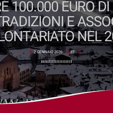
E 100.000 EURO DI
TRADIZIONI E ASSOC
LONTARIATO NEL 2
2 GENNAIO 2026
82
today