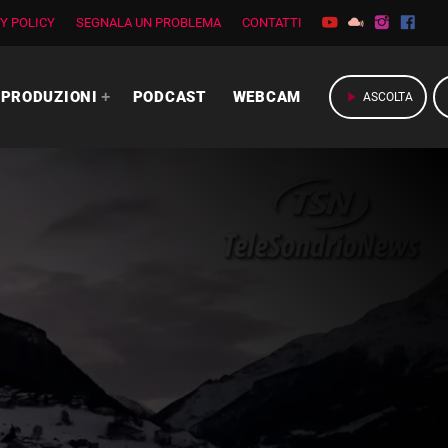
Y POLICY
SEGNALA UN PROBLEMA
CONTATTI
PRODUZIONI
PODCAST
WEBCAM
play_arrow
ASCOLTA