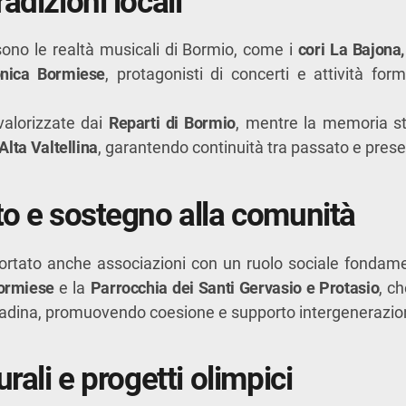
adizioni locali
i sono le realtà musicali di Bormio, come i
cori La Bajona,
onica Bormiese
, protagonisti di concerti e attività for
valorizzate dai
Reparti di Bormio
, mentre la memoria st
Alta Valtellina
, garantendo continuità tra passato e prese
to e sostegno alla comunità
rtato anche associazioni con un ruolo sociale fondame
Bormiese
e la
Parrocchia dei Santi Gervasio e Protasio
, c
ittadina, promuovendo coesione e supporto intergenerazio
urali e progetti olimpici