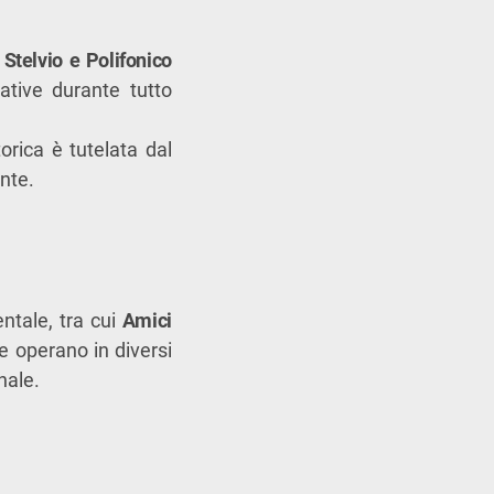
 Stelvio e Polifonico
mative durante tutto
orica è tutelata dal
nte.
ntale, tra cui
Amici
he operano in diversi
nale.