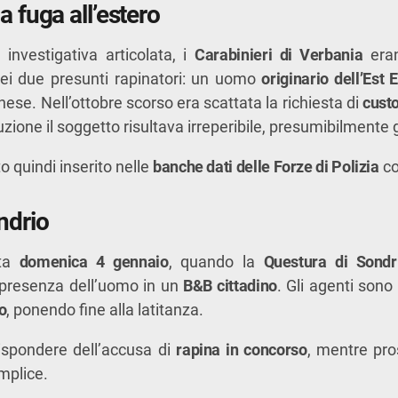
la fuga all’estero
à investigativa articolata, i
Carabinieri di Verbania
erano
 dei due presunti rapinatori: un uomo
originario dell’Est 
nese. Nell’ottobre scorso era scattata la richiesta di
custo
one il soggetto risultava irreperibile, presumibilmente gi
o quindi inserito nelle
banche dati delle Forze di Polizia
co
ndrio
ata
domenica 4 gennaio
, quando la
Questura di Sondr
 presenza dell’uomo in un
B&B cittadino
. Gli agenti sono
o
, ponendo fine alla latitanza.
ispondere dell’accusa di
rapina in concorso
, mentre pro
omplice.