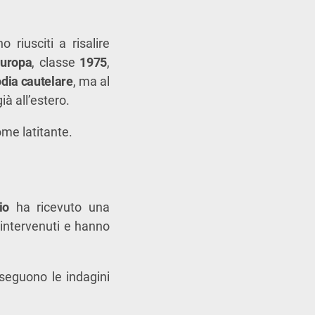
 riusciti a risalire
Europa
, classe
1975
,
dia cautelare
, ma al
à all’estero.
me latitante.
io
ha ricevuto una
 intervenuti e hanno
seguono le indagini