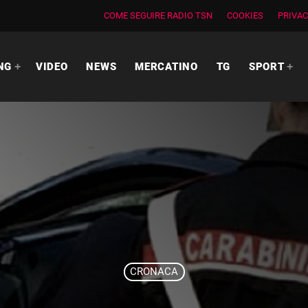
COME SEGUIRE RADIO TSN
COOKIES
PRIVAC
NG
VIDEO
NEWS
MERCATINO
TG
SPORT
CRONACA