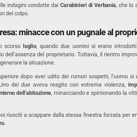
alle indagini condotte dai
Carabinieri di Verbania
, che lo
ri del colpo.
tresa: minacce con un pugnale al propri
llo scorso
luglio
, quando due uomini si erano introdotti 
do dell’assenza del proprietario. Tuttavia, il rientro impr
generare la situazione.
periore dopo aver udito dei rumori sospetti, l’uomo si 
. Uno dei due aveva reagito con estrema violenza,
imp
interno dell’abitazione
, minacciando e spintonando la vitti
oi riusciti a scappare dalla stessa finestra forzata per 
ro
.