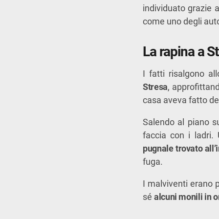
individuato grazie 
come uno degli auto
La rapina a S
I fatti risalgono a
Stresa
, approfittan
casa aveva fatto de
Salendo al piano su
faccia con i ladri
pugnale trovato all’
fuga.
I malviventi erano p
sé
alcuni monili in o