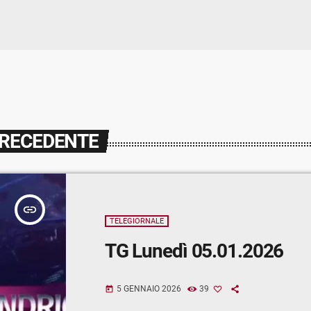
PRECEDENTE
insert_link
TELEGIORNALE
TG Lunedì 05.01.2026
5 GENNAIO 2026
39
today