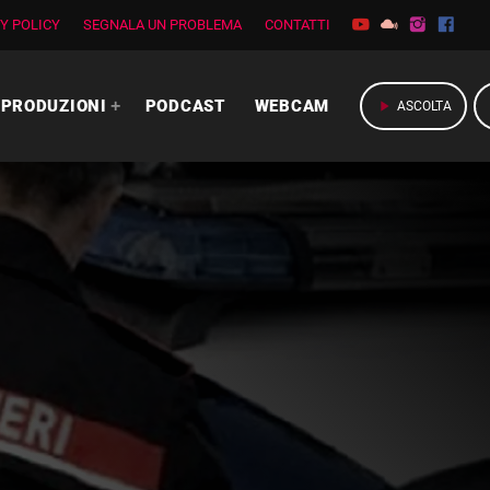
Y POLICY
SEGNALA UN PROBLEMA
CONTATTI
PRODUZIONI
PODCAST
WEBCAM
play_arrow
ASCOLTA