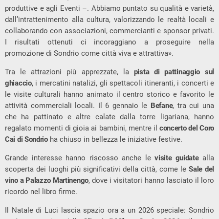
produttive e agli Eventi –. Abbiamo puntato su qualità e varietà,
dall’intrattenimento alla cultura, valorizzando le realtà locali e
collaborando con associazioni, commercianti e sponsor privati.
I risultati ottenuti ci incoraggiano a proseguire nella
promozione di Sondrio come città viva e attrattiva».
Tra le attrazioni più apprezzate, la
pista di pattinaggio sul
ghiaccio
, i mercatini natalizi, gli spettacoli itineranti, i concerti e
le visite culturali hanno animato il centro storico e favorito le
attività commerciali locali. Il 6 gennaio le
Befane
, tra cui una
che ha pattinato e altre calate dalla torre ligariana, hanno
regalato momenti di gioia ai bambini, mentre il
concerto del Coro
Cai di Sondrio
ha chiuso in bellezza le iniziative festive.
Grande interesse hanno riscosso anche le
visite guidate
alla
scoperta dei luoghi più significativi della città, come le
Sale del
vino a Palazzo Martinengo
, dove i visitatori hanno lasciato il loro
ricordo nel libro firme.
Il Natale di Luci lascia spazio ora a un 2026 speciale: Sondrio