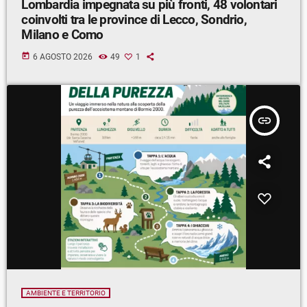
Lombardia impegnata su più fronti, 48 volontari
coinvolti tra le province di Lecco, Sondrio,
Milano e Como
today
6 AGOSTO 2026
49
1
insert_link
AMBIENTE E TERRITORIO