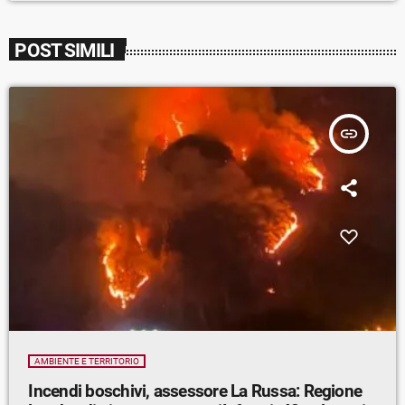
POST SIMILI
insert_link
AMBIENTE E TERRITORIO
Incendi boschivi, assessore La Russa: Regione