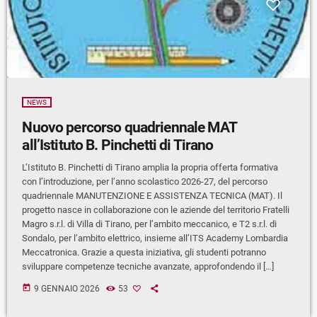
NEWS
Nuovo percorso quadriennale MAT
all’Istituto B. Pinchetti di Tirano
L’Istituto B. Pinchetti di Tirano amplia la propria offerta formativa
con l’introduzione, per l’anno scolastico 2026-27, del percorso
quadriennale MANUTENZIONE E ASSISTENZA TECNICA (MAT). Il
progetto nasce in collaborazione con le aziende del territorio Fratelli
Magro s.r.l. di Villa di Tirano, per l’ambito meccanico, e T2 s.r.l. di
Sondalo, per l’ambito elettrico, insieme all’ITS Academy Lombardia
Meccatronica. Grazie a questa iniziativa, gli studenti potranno
sviluppare competenze tecniche avanzate, approfondendo il […]
today
9 GENNAIO 2026
53