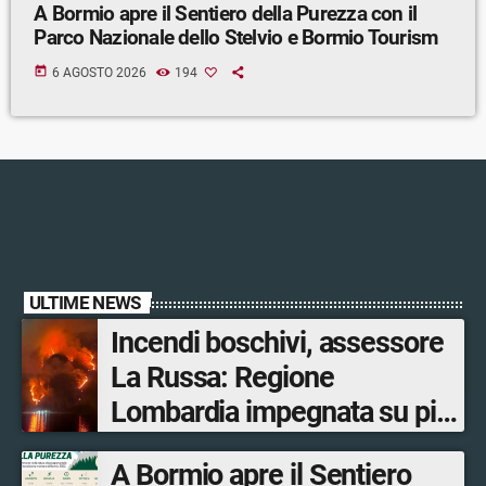
A Bormio apre il Sentiero della Purezza con il
Parco Nazionale dello Stelvio e Bormio Tourism
today
6 AGOSTO 2026
194
ULTIME NEWS
Incendi boschivi, assessore
La Russa: Regione
Lombardia impegnata su più
fronti, 48 volontari coinvolti
A Bormio apre il Sentiero
tra le province di Lecco,