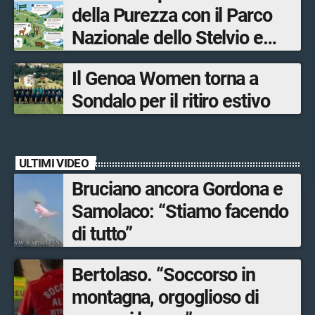
della Purezza con il Parco
Sondrio, Milano e Como
Nazionale dello Stelvio e
Bormio Tourism
Il Genoa Women torna a
Sondalo per il ritiro estivo
ULTIMI VIDEO
Bruciano ancora Gordona e
Samolaco: “Stiamo facendo
di tutto”
Bertolaso. “Soccorso in
montagna, orgoglioso di