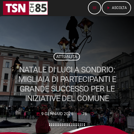
menu
play_arrow
ASCOLTA
ATTUALITÀ
NATALE DI LUCI A SONDRIO:
MIGLIAIA DI PARTECIPANTI E
GRANDE SUCCESSO PER LE
INIZIATIVE DEL COMUNE
9 GENNAIO 2026
76
today