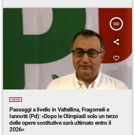
insert_link
NEWS
Passaggi a livello in Valtellina, Fragomeli e
Iannotti (Pd): «Dopo le Olimpiadi solo un terzo
delle opere sostitutive sarà ultimato entro il
2026»