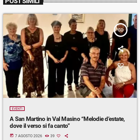
POST SIMILI
insert_link
EVENTI
A San Martino in Val Masino “Melodie d’estate,
dove il verso si fa canto”
today
7 AGOSTO 2026
39