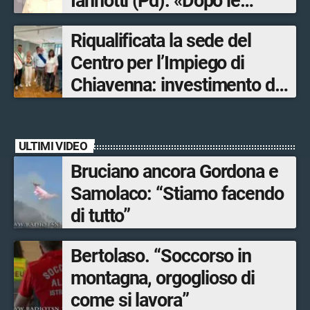
Iannotti (Pd): «Dopo le
Olimpiadi solo un terzo delle
Riqualificata la sede del
opere sostitutive sarà
Centro per l’Impiego di
ultimato entro il 2026»
Chiavenna: investimento da
quasi 250mila euro
ULTIMI VIDEO
Bruciano ancora Gordona e
Samolaco: “Stiamo facendo
di tutto”
Bertolaso. “Soccorso in
montagna, orgoglioso di
come si lavora”