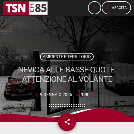
menu
play_arrow
ASCOLTA
AMBIENTE E TERRITORIO
NEVICA ALLE BASSE QUOTE.
ATTENZIONE AL VOLANTE
9 GENNAIO 2026
198
today
share
email