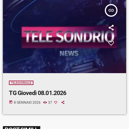
insert_link
TELEGIORNALE
TG Giovedì 08.01.2026
today
8 GENNAIO 2026
37