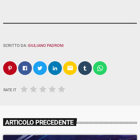
SCRITTO DA:
GIULIANO PADRONI
email
RATE IT
ARTICOLO PRECEDENTE