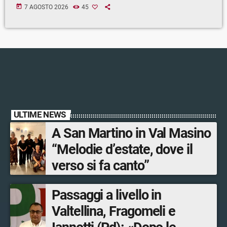
today
7 AGOSTO 2026
45
ULTIME NEWS
A San Martino in Val Masino
“Melodie d’estate, dove il
verso si fa canto”
Passaggi a livello in
Valtellina, Fragomeli e