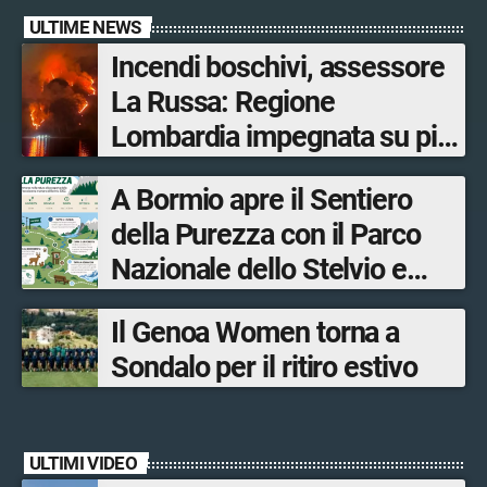
ULTIME NEWS
Incendi boschivi, assessore
La Russa: Regione
Lombardia impegnata su più
fronti, 48 volontari coinvolti
A Bormio apre il Sentiero
tra le province di Lecco,
della Purezza con il Parco
Sondrio, Milano e Como
Nazionale dello Stelvio e
Bormio Tourism
Il Genoa Women torna a
Sondalo per il ritiro estivo
ULTIMI VIDEO