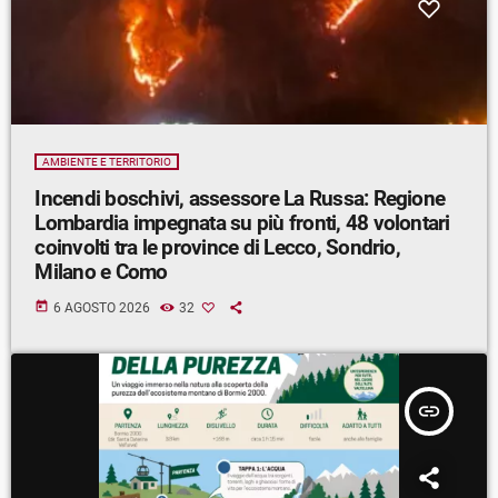
AMBIENTE E TERRITORIO
Incendi boschivi, assessore La Russa: Regione
Lombardia impegnata su più fronti, 48 volontari
coinvolti tra le province di Lecco, Sondrio,
Milano e Como
today
6 AGOSTO 2026
32
insert_link