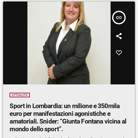
insert_link
ATTUALITÀ
Sport in Lombardia: un milione e 350mila
euro per manifestazioni agonistiche e
amatoriali. Snider: “Giunta Fontana vicina al
mondo dello sport”.