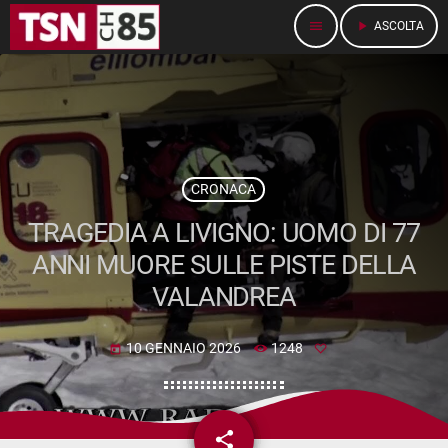
menu
play_arrow
ASCOLTA
CRONACA
TRAGEDIA A LIVIGNO: UOMO DI 77
ANNI MUORE SULLE PISTE DELLA
VALANDREA
10 GENNAIO 2026
1248
today
share
email