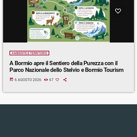
AMBIENTE E TERRITORIO
A Bormio apre il Sentiero della Purezza con il
Parco Nazionale dello Stelvio e Bormio Tourism
today
6 AGOSTO 2026
67