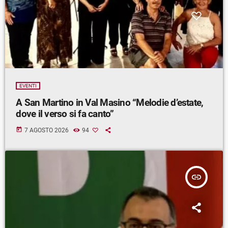
EVENTI
A San Martino in Val Masino “Melodie d’estate,
dove il verso si fa canto”
today
7 AGOSTO 2026
94
insert_link