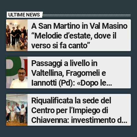
ULTIME NEWS
A San Martino in Val Masino
“Melodie d’estate, dove il
verso si fa canto”
Passaggi a livello in
Valtellina, Fragomeli e
Iannotti (Pd): «Dopo le
Olimpiadi solo un terzo delle
Riqualificata la sede del
opere sostitutive sarà
Centro per l’Impiego di
ultimato entro il 2026»
Chiavenna: investimento da
quasi 250mila euro