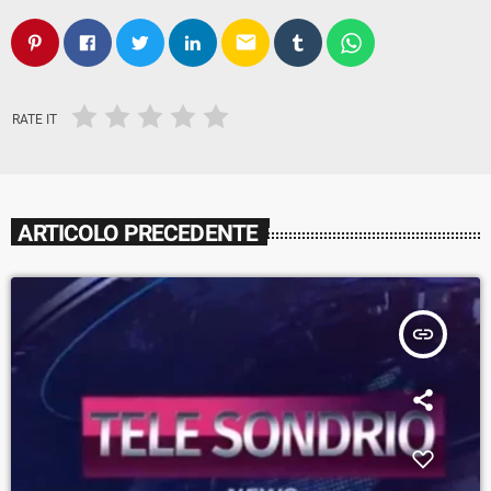
email
RATE IT
ARTICOLO PRECEDENTE
insert_link