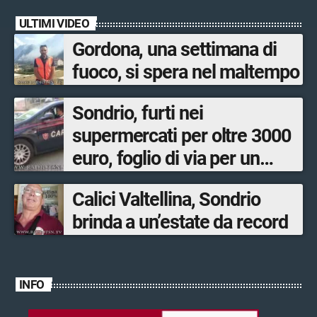
ULTIMI VIDEO
Gordona, una settimana di
fuoco, si spera nel maltempo
Sondrio, furti nei
supermercati per oltre 3000
euro, foglio di via per un
ventinovenne
Calici Valtellina, Sondrio
brinda a un’estate da record
INFO