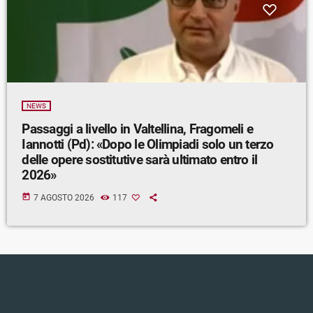
NEWS
Passaggi a livello in Valtellina, Fragomeli e
Iannotti (Pd): «Dopo le Olimpiadi solo un terzo
delle opere sostitutive sarà ultimato entro il
2026»
today
7 AGOSTO 2026
117