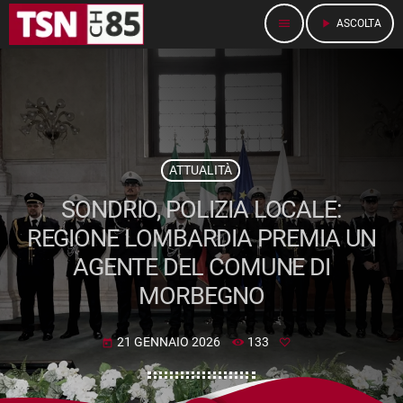
menu
play_arrow
ASCOLTA
ATTUALITÀ
SONDRIO, POLIZIA LOCALE:
REGIONE LOMBARDIA PREMIA UN
AGENTE DEL COMUNE DI
MORBEGNO
21 GENNAIO 2026
133
today