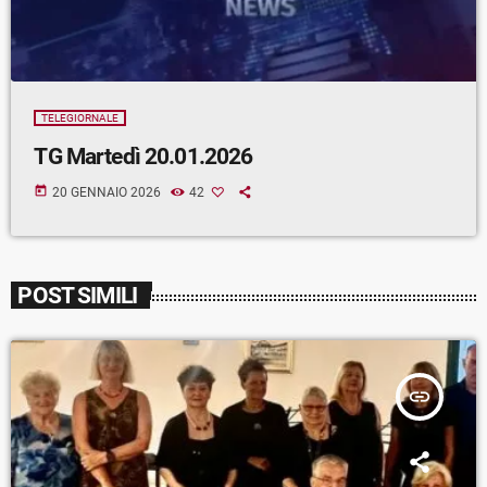
TELEGIORNALE
TG Martedì 20.01.2026
today
20 GENNAIO 2026
42
POST SIMILI
insert_link