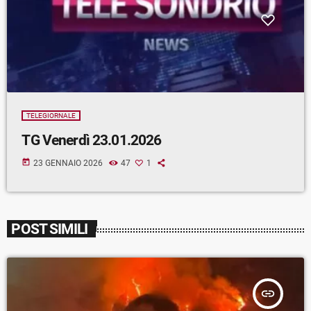
TELEGIORNALE
TG Venerdì 23.01.2026
today
23 GENNAIO 2026
47
1
POST SIMILI
insert_link