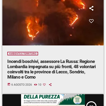
AMBIENTE E TERRITORIO
Incendi boschivi, assessore La Russa: Regione
Lombardia impegnata su più fronti, 48 volontari
coinvolti tra le province di Lecco, Sondrio,
Milano e Como
today
6 AGOSTO 2026
10