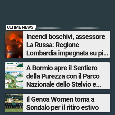
ULTIME NEWS
Incendi boschivi, assessore
La Russa: Regione
Lombardia impegnata su più
fronti, 48 volontari coinvolti
A Bormio apre il Sentiero
tra le province di Lecco,
della Purezza con il Parco
Sondrio, Milano e Como
Nazionale dello Stelvio e
Bormio Tourism
Il Genoa Women torna a
Sondalo per il ritiro estivo