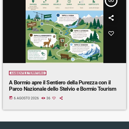
insert_link
AMBIENTE E TERRITORIO
A Bormio apre il Sentiero della Purezza con il
Parco Nazionale dello Stelvio e Bormio Tourism
today
6 AGOSTO 2026
36