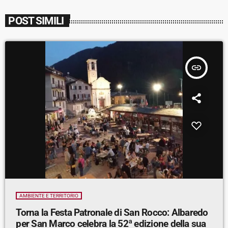
POST SIMILI
insert_link
AMBIENTE E TERRITORIO
Torna la Festa Patronale di San Rocco: Albaredo
per San Marco celebra la 52ª edizione della sua