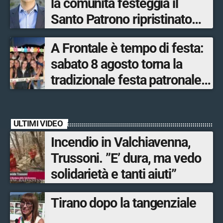
la comunità festeggia il
Santo Patrono ripristinato
dopo quattro secoli
A Frontale è tempo di festa:
sabato 8 agosto torna la
tradizionale festa patronale
di San Lorenzo tra sapori
tipici, torneo di pallavolo e
ULTIMI VIDEO
musica dal vivo
Incendio in Valchiavenna,
Trussoni. ”E’ dura, ma vedo
solidarietà e tanti aiuti”
Tirano dopo la tangenziale