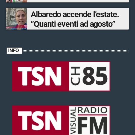
Albaredo accende l’estate.
”Quanti eventi ad agosto”
INFO