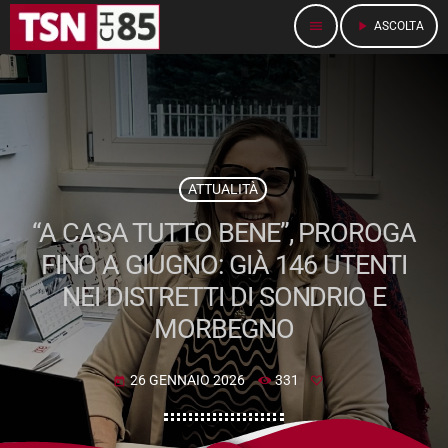
menu
play_arrow
ASCOLTA
ATTUALITÀ
“A CASA TUTTO BENE”, PROROGA
FINO A GIUGNO: GIÀ 146 UTENTI
NEI DISTRETTI DI SONDRIO E
MORBEGNO
26 GENNAIO 2026
331
today