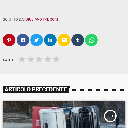
SCRITTO DA:
GIULIANO PADRONI
email
RATE IT
ARTICOLO PRECEDENTE
insert_link