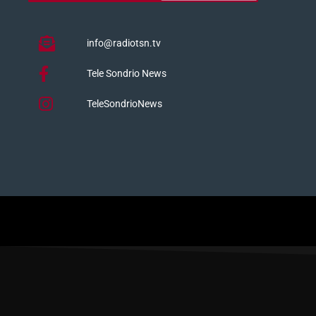
info@radiotsn.tv
Tele Sondrio News
TeleSondrioNews