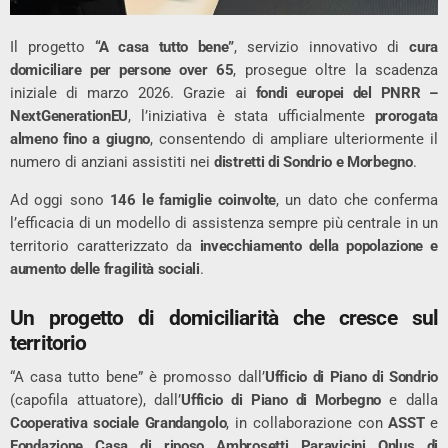
Il progetto
“A casa tutto bene”
, servizio innovativo di
cura
domiciliare per persone over 65
, prosegue oltre la scadenza
iniziale di marzo 2026. Grazie ai
fondi europei del PNRR –
NextGenerationEU
, l’iniziativa è stata ufficialmente
prorogata
almeno fino a giugno
, consentendo di ampliare ulteriormente il
numero di anziani assistiti nei
distretti di Sondrio e Morbegno
.
Ad oggi sono
146 le famiglie coinvolte
, un dato che conferma
l’efficacia di un modello di assistenza sempre più centrale in un
territorio caratterizzato da
invecchiamento della popolazione e
aumento delle fragilità sociali
.
Un progetto di domiciliarità che cresce sul
territorio
“A casa tutto bene” è promosso dall’
Ufficio di Piano di Sondrio
(capofila attuatore), dall’
Ufficio di Piano di Morbegno
e dalla
Cooperativa sociale Grandangolo
, in collaborazione con
ASST
e
Fondazione Casa di riposo Ambrosetti Paravicini Onlus di