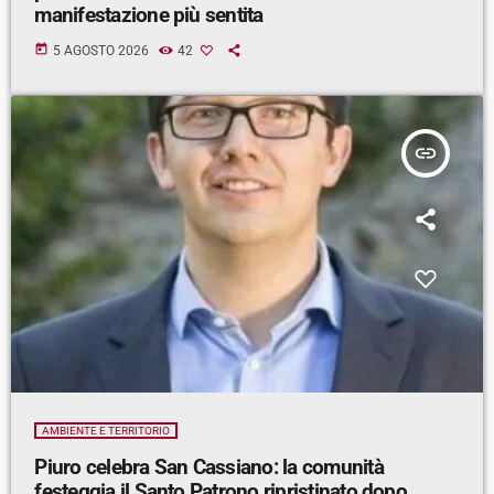
manifestazione più sentita
today
5 AGOSTO 2026
42
insert_link
AMBIENTE E TERRITORIO
Piuro celebra San Cassiano: la comunità
festeggia il Santo Patrono ripristinato dopo