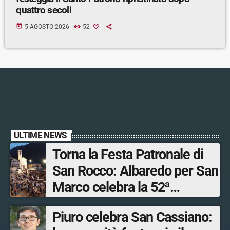
quattro secoli
today
5 AGOSTO 2026
52
ULTIME NEWS
Torna la Festa Patronale di
San Rocco: Albaredo per San
Marco celebra la 52ª
edizione della sua
Piuro celebra San Cassiano:
manifestazione più sentita