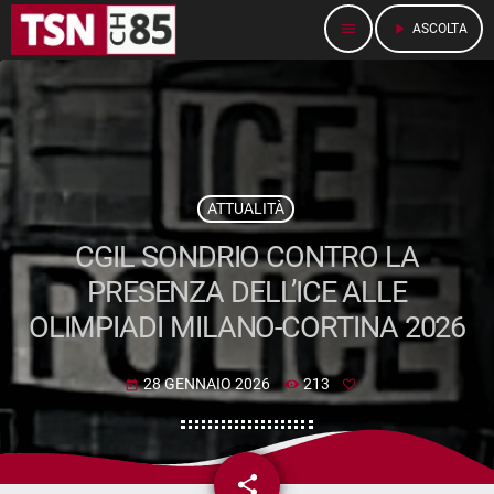
menu
play_arrow
ASCOLTA
ATTUALITÀ
CGIL SONDRIO CONTRO LA
PRESENZA DELL’ICE ALLE
OLIMPIADI MILANO-CORTINA 2026
28 GENNAIO 2026
213
today
share
email