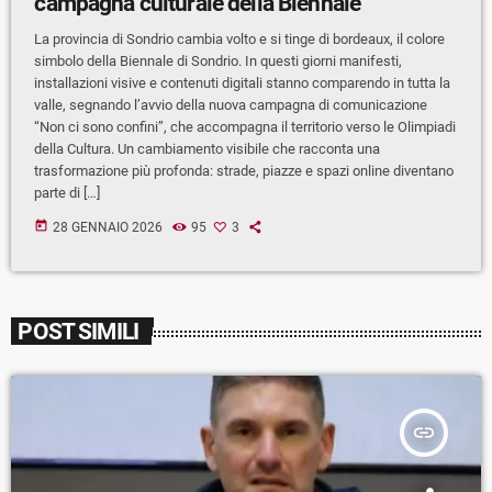
campagna culturale della Biennale
La provincia di Sondrio cambia volto e si tinge di bordeaux, il colore
simbolo della Biennale di Sondrio. In questi giorni manifesti,
installazioni visive e contenuti digitali stanno comparendo in tutta la
valle, segnando l’avvio della nuova campagna di comunicazione
“Non ci sono confini”, che accompagna il territorio verso le Olimpiadi
della Cultura. Un cambiamento visibile che racconta una
trasformazione più profonda: strade, piazze e spazi online diventano
parte di […]
today
28 GENNAIO 2026
95
3
POST SIMILI
insert_link