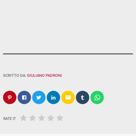
SCRITTO DA:
GIULIANO PADRONI
email
RATE IT