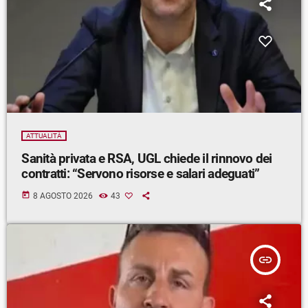
ATTUALITÀ
Sanità privata e RSA, UGL chiede il rinnovo dei
contratti: “Servono risorse e salari adeguati”
today
8 AGOSTO 2026
43
insert_link