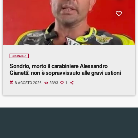
CRONACA
Sondrio, morto il carabiniere Alessandro
Gianetti: non è sopravvissuto alle gravi ustioni
today
8 AGOSTO 2026
3393
1