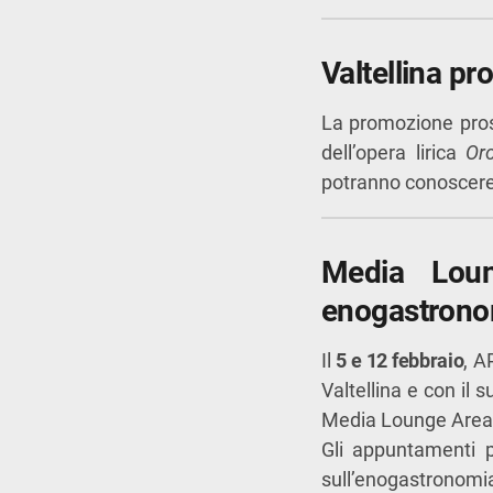
Valtellina pr
La promozione pr
dell’opera lirica
Or
potranno conoscere 
Media Lou
enogastrono
Il
5 e 12 febbraio
, A
Valtellina e con il 
Media Lounge Area di
Gli appuntamenti p
sull’enogastronomia 