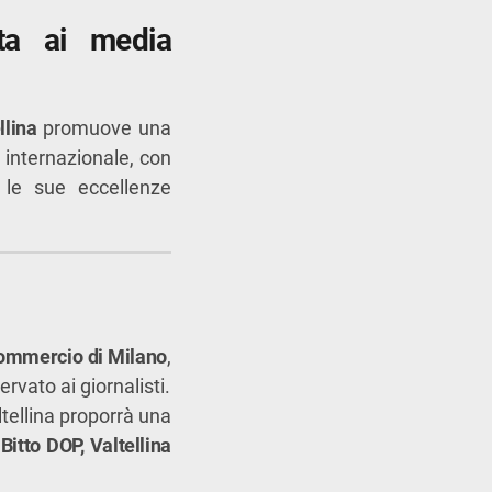
nta ai media
llina
promuove una
 internazionale, con
 e le sue eccellenze
ommercio di Milano
,
rvato ai giornalisti.
ltellina proporrà una
 Bitto DOP, Valtellina