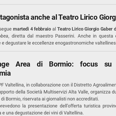
otagonista anche al Teatro Lirico Gior
osegue
martedì 4 febbraio
al
Teatro Lirico Giorgio Gaber 
obea
, diretta dal maestro Passerini. Anche in questa o
e degustare le eccellenze enogastronomiche valtellinesi
nge Area di Bormio: focus su 
mia
PF Valtellina, in collaborazione con il Distretto Agroalimen
supporto della Società Multiservizi Alta Valle, organizza d
 Bormio, riservata ai giornalisti non accreditati.
revedono la presentazione dell’offerta turistica provin
e una degustazione dei vini di Valtellina.