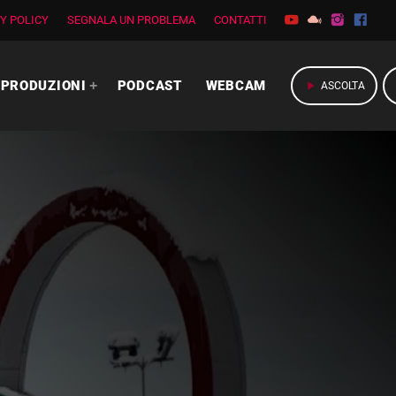
Y POLICY
SEGNALA UN PROBLEMA
CONTATTI
PRODUZIONI
PODCAST
WEBCAM
play_arrow
ASCOLTA