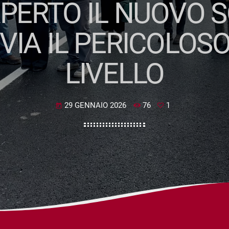
APERTO IL NUOVO 
 VIA IL PERICOLOS
LIVELLO
29 GENNAIO 2026
76
1
today