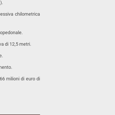
).
ressiva chilometrica
clopedonale.
a di 12,5 metri.
e.
amento.
66 milioni di euro di