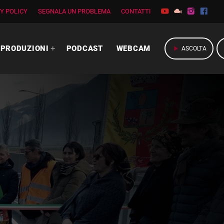
Y POLICY
SEGNALA UN PROBLEMA
CONTATTI
PRODUZIONI
PODCAST
WEBCAM
play_arrow
ASCOLTA