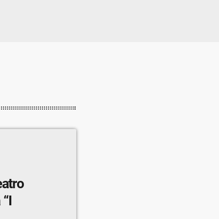
eatro
 “I