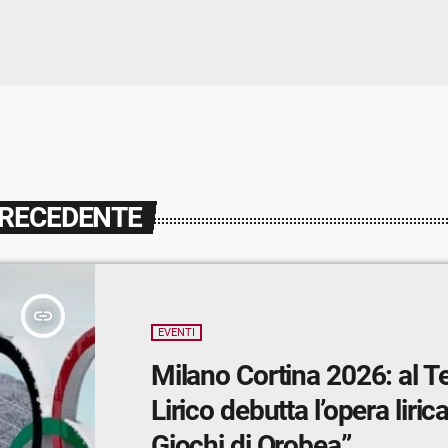
PRECEDENTE
insert_link
EVENTI
Milano Cortina 2026: al T
Lirico debutta l’opera lirica
Giochi di Orobea”