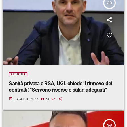
insert_link
ATTUALITÀ
Sanità privata e RSA, UGL chiede il rinnovo dei
contratti: “Servono risorse e salari adeguati”
today
8 AGOSTO 2026
51
insert_link