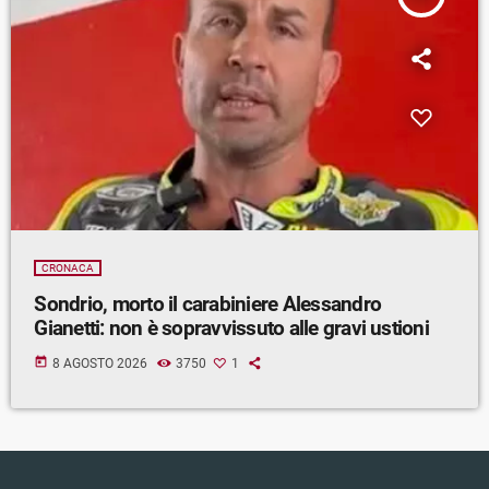
CRONACA
Sondrio, morto il carabiniere Alessandro
Gianetti: non è sopravvissuto alle gravi ustioni
today
8 AGOSTO 2026
3750
1