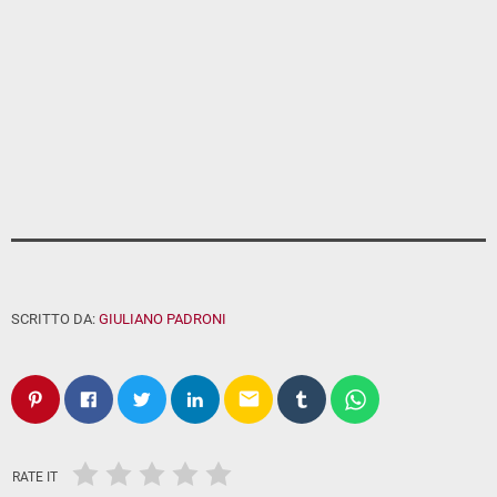
SCRITTO DA:
GIULIANO PADRONI
email
RATE IT