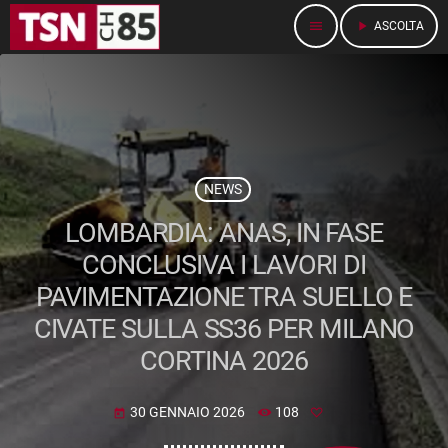
menu
play_arrow
ASCOLTA
NEWS
LOMBARDIA: ANAS, IN FASE
CONCLUSIVA I LAVORI DI
PAVIMENTAZIONE TRA SUELLO E
CIVATE SULLA SS36 PER MILANO
CORTINA 2026
30 GENNAIO 2026
108
today