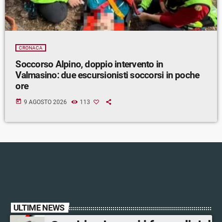
CRONACA
Soccorso Alpino, doppio intervento in
Valmasino: due escursionisti soccorsi in poche
ore
today
9 AGOSTO 2026
113
ULTIME NEWS