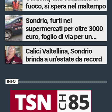
fuoco, si spera nel maltempo
Sondrio, furti nei
supermercati per oltre 3000
euro, foglio di via per un
ventinovenne
Calici Valtellina, Sondrio
brinda a un’estate da record
INFO