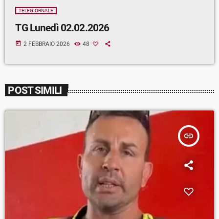
TELEGIORNALE
TG Lunedì 02.02.2026
today
2 FEBBRAIO 2026
48
POST SIMILI
insert_link