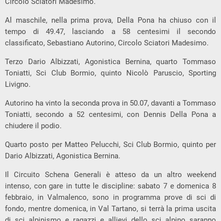
Circolo Sciatori Madesimo.
Al maschile, nella prima prova, Della Pona ha chiuso con il
tempo di 49.47, lasciando a 58 centesimi il secondo
classificato, Sebastiano Autorino, Circolo Sciatori Madesimo.
Terzo Dario Albizzati, Agonistica Bernina, quarto Tommaso
Toniatti, Sci Club Bormio, quinto Nicolò Paruscio, Sporting
Livigno.
Autorino ha vinto la seconda prova in 50.07, davanti a Tommaso
Toniatti, secondo a 52 centesimi, con Dennis Della Pona a
chiudere il podio.
Quarto posto per Matteo Pelucchi, Sci Club Bormio, quinto per
Dario Albizzati, Agonistica Bernina.
Il Circuito Schena Generali è atteso da un altro weekend
intenso, con gare in tutte le discipline: sabato 7 e domenica 8
febbraio, in Valmalenco, sono in programma prove di sci di
fondo, mentre domenica, in Val Tartano, si terrà la prima uscita
di sci alpinismo e ragazzi e allievi dello sci alpino saranno