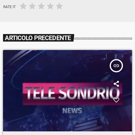
RATE IT
ARTICOLO PRECEDENTE
insert_link