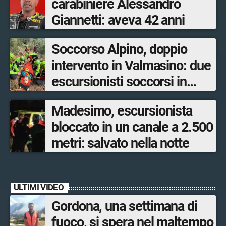
carabiniere Alessandro
Giannetti: aveva 42 anni
Soccorso Alpino, doppio
intervento in Valmasino: due
escursionisti soccorsi in
poche ore
Madesimo, escursionista
bloccato in un canale a 2.500
metri: salvato nella notte
ULTIMI VIDEO
Gordona, una settimana di
fuoco, si spera nel maltempo