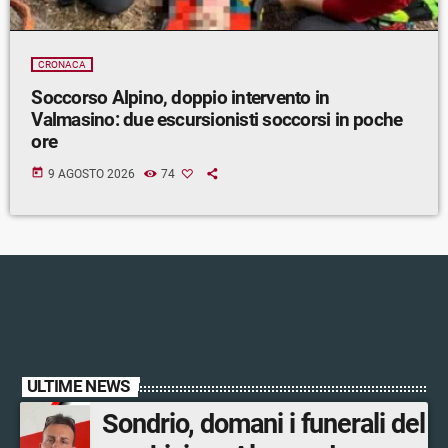
CRONACA
Soccorso Alpino, doppio intervento in
Valmasino: due escursionisti soccorsi in poche
ore
today
9 AGOSTO 2026
74
ULTIME NEWS
Sondrio, domani i funerali del