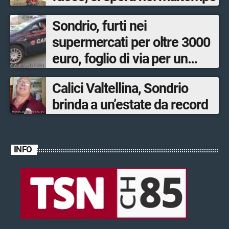
Sondrio, furti nei
supermercati per oltre 3000
euro, foglio di via per un
ventinovenne
Calici Valtellina, Sondrio
brinda a un’estate da record
INFO