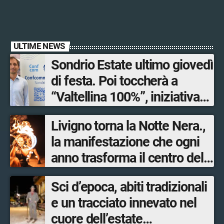
ULTIME NEWS
Sondrio Estate ultimo giovedì
di festa. Poi toccherà a
“Valtellina 100%”, iniziativa
ideata e organizzata
Livigno torna la Notte Nera.,
dall’Associazione
la manifestazione che ogni
mandamentale di
anno trasforma il centro del
Confcommercio Sondrio in
paese in un palcoscenico a
collaborazione con Sondrio
Sci d’epoca, abiti tradizionali
cielo aperto
Shopping.
e un tracciato innevato nel
cuore dell’estate