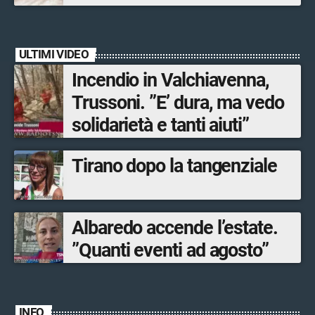
accompagnano Livigno verso
la nuova stagione invernale
ULTIMI VIDEO
Incendio in Valchiavenna,
Trussoni. ”E’ dura, ma vedo
solidarietà e tanti aiuti”
Tirano dopo la tangenziale
Albaredo accende l’estate.
”Quanti eventi ad agosto”
INFO