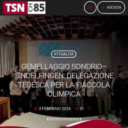
menu
play_arrow
ASCOLTA
ATTUALITÀ
GEMELLAGGIO SONDRIO–
SINDELFINGEN: DELEGAZIONE
TEDESCA PER LA FIACCOLA
OLIMPICA
3 FEBBRAIO 2026
51
today