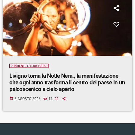
AMBIENTE E TERRITORIO
Livigno torna la Notte Nera., la manifestazione
che ogni anno trasforma il centro del paese in un
palcoscenico a cielo aperto
today
6 AGOSTO 2026
11