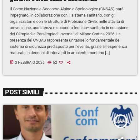
Il Corpo Nazionale Soccorso Alpino e Speleologico (CNSAS) sarà
impegnato, in collaborazione con il sistema sanitario, con gli
organizzatori e con le strutture di Protezione Civile, nelle attività di
prevenzione, assistenza e soccorso tecnico–sanitario in occasione
dei Olimpiadi e Paralimpiadi Invernali di Milano Cortina 2026. La
presenza del CNSAS rappresenta un tassello fondamentale del
sistema di sicurezza predisposto per l’evento, grazie all’esperienza
maturata in decenni di interventi in ambiente montano […]
today
3 FEBBRAIO 2026
62
POST SIMILI
insert_link