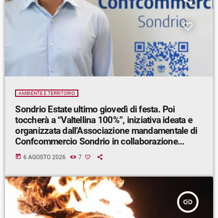
AMBIENTE E TERRITORIO
Sondrio Estate ultimo giovedì di festa. Poi
toccherà a “Valtellina 100%”, iniziativa ideata e
organizzata dall’Associazione mandamentale di
Confcommercio Sondrio in collaborazione
con Sondrio Shopping.
today
6 AGOSTO 2026
7
insert_link