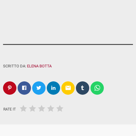
SCRITTO DA:
ELENA BOTTA
email
RATE IT