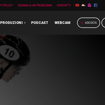
Y POLICY
SEGNALA UN PROBLEMA
CONTATTI
PRODUZIONI
PODCAST
WEBCAM
play_arrow
ASCOLTA