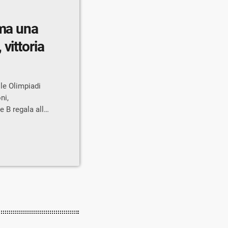
rma una
vittoria
lle Olimpiadi
ni,
e B regala alla
li della
esi completano
ni di casa 31-
o illusorio,
romettente per