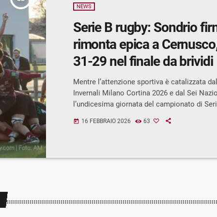
NEWS
Serie B rugby: Sondrio fi
rimonta epica a Cernusco, 
31-29 nel finale da brividi
Mentre l’attenzione sportiva è catalizzata da
Invernali Milano Cortina 2026 e dal Sei Nazio
l’undicesima giornata del campionato di Seri
RFCom Sondrio una delle partite più incredibi
16 FEBBRAIO 2026
63
today
stagione. Sul campo di Cernusco i valtellin
una rimonta straordinaria e superano i padro
29 al termine di un finale al cardiopalma. Avvi
poi il dominio di Cernusco L’inizio sembra p
il Sondrio: […]