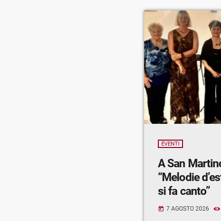
EVENTI
A San Martin
“Melodie d’est
si fa canto”
7 AGOSTO 2026
today