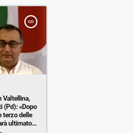
insert_link
 Valtellina,
ti (Pd): «Dopo
 terzo delle
arà ultimato