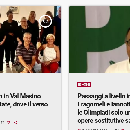
insert_link
NEWS
o in Val Masino
Passaggi a livello in
ate, dove il verso
Fragomeli e Iannot
le Olimpiadi solo un
opere sostitutive s
76
entro il 2026»