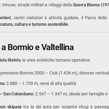
a
: trincee, strade militari e villaggi della
Guerra Bianca (19
ntieri
, centri visitatori e attività guidate, il Parco del
a
natura, cultura e turismo sostenibile
.
 a Bormio e Valtellina
ista Stelvio
, le aree sciistiche tornano operative:
prensorio Bormio 3000 – Ciuk (1.636 m), discese verticali
ina
: 2.880 – 1.730 m, neve di alta qualità
 – San Colombano
: 2.547 – 1.347 m, ideale per famiglie e 
con skipass
tra le ski area per scoprire rifugi e paesa