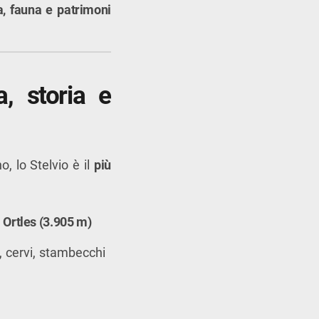
a, fauna e patrimoni
a, storia e
, lo Stelvio è il
più
a
Ortles (3.905 m)
o, cervi, stambecchi