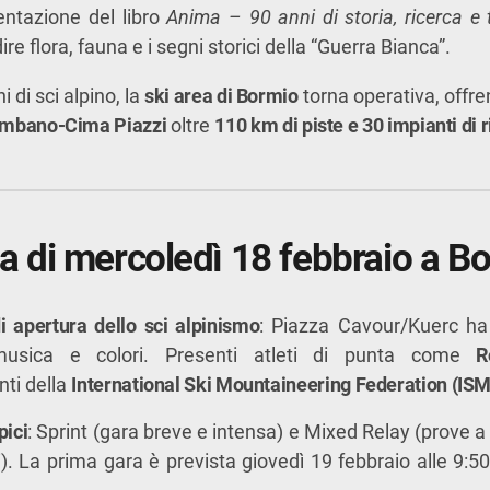
ntazione del libro
Anima – 90 anni di storia, ricerca e 
re flora, fauna e i segni storici della “Guerra Bianca”.
 di sci alpino, la
ski area di Bormio
torna operativa, offr
ombano-Cima Piazzi
oltre
110 km di piste e 30 impianti di r
di mercoledì 18 febbraio a B
i apertura dello sci alpinismo
: Piazza Cavour/Kuerc ha 
musica e colori. Presenti atleti di punta come
R
nti della
International Ski Mountaineering Federation (IS
pici
: Sprint (gara breve e intensa) e Mixed Relay (prove 
). La prima gara è prevista giovedì 19 febbraio alle 9:50