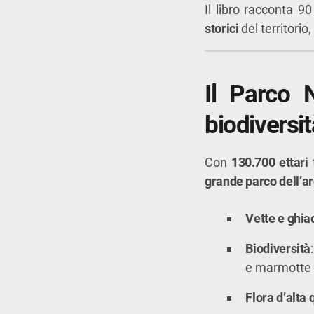
Il libro racconta 9
storici
del territorio,
Il Parco N
biodiversit
Con
130.700 ettari
t
grande parco dell’ar
Vette e ghia
Biodiversità
e marmotte
Flora d’alta 