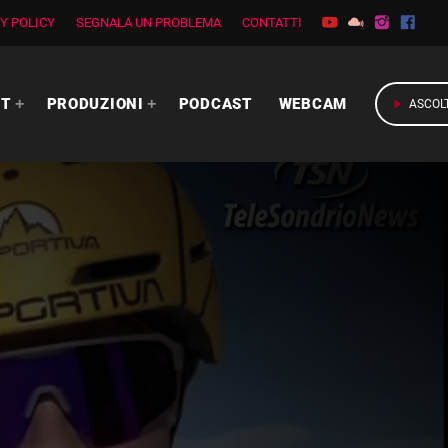
Y POLICY
SEGNALA UN PROBLEMA
CONTATTI
RT
PRODUZIONI
PODCAST
WEBCAM
play_arrow
ASCOL