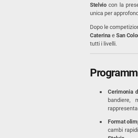
Stelvio
con la prese
unica per approfondi
Dopo le competizioni
Caterina
e
San Col
tutti i livelli.
Programma 
Cerimonia d
bandiere, 
rappresenta
Format olim
cambi rapidi