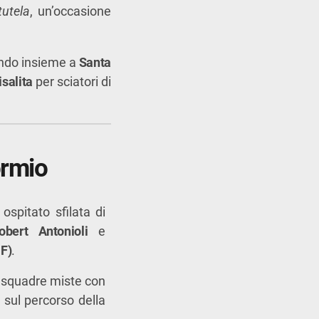
tutela
, un’occasione
endo insieme a
Santa
isalita
per sciatori di
ormio
ospitato sfilata di
obert Antonioli
e
MF)
.
a squadre miste con
 sul percorso della