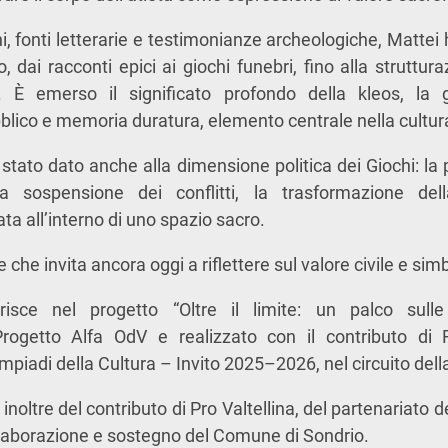
 fonti letterarie e testimonianze archeologiche, Mattei ha
 dai racconti epici ai giochi funebri, fino alla struttur
. È emerso il significato profondo della kleos, la 
lico e memoria duratura, elemento centrale nella cultur
è stato dato anche alla dimensione politica dei Giochi: l
la sospensione dei conflitti, la trasformazione dell
a all’interno di uno spazio sacro.
 che invita ancora oggi a riflettere sul valore civile e simb
serisce nel progetto “Oltre il limite: un palco sul
 Progetto Alfa OdV e realizzato con il contributo di
impiadi della Cultura – Invito 2025–2026, nel circuito del
e inoltre del contributo di Pro Valtellina, del partenariato
ollaborazione e sostegno del Comune di Sondrio.