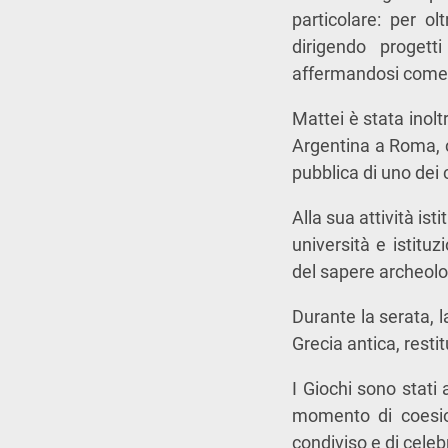
particolare: per o
dirigendo progett
affermandosi come p
Mattei è stata inolt
Argentina a Roma, c
pubblica di uno dei 
Alla sua attività is
università e istituz
del sapere archeolo
Durante la serata, l
Grecia antica, resti
I Giochi sono stati 
momento di coesion
condiviso e di celeb