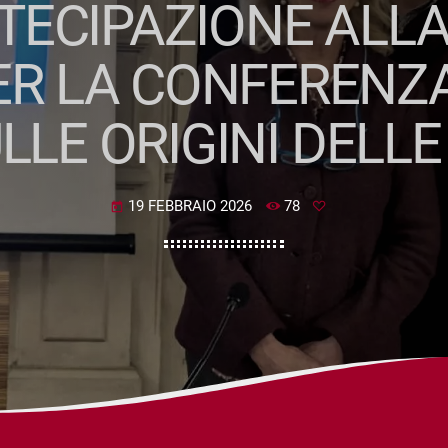
ECIPAZIONE ALLA
ER LA CONFERENZA
LLE ORIGINI DELLE
19 FEBBRAIO 2026
78
today