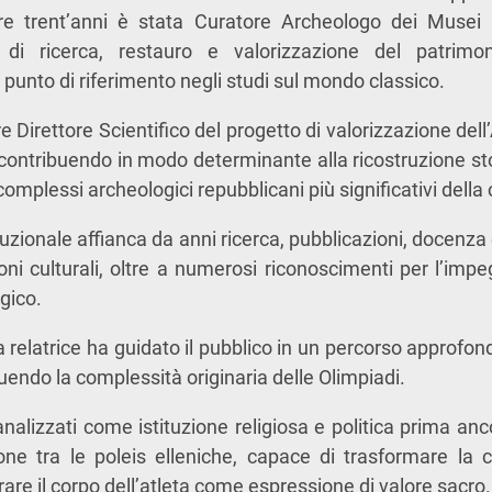
ltre trent’anni è stata Curatore Archeologo dei Musei 
i di ricerca, restauro e valorizzazione del patrimo
unto di riferimento negli studi sul mondo classico.
re Direttore Scientifico del progetto di valorizzazione del
ontribuendo in modo determinante alla ricostruzione stor
complessi archeologici repubblicani più significativi della 
tituzionale affianca da anni ricerca, pubblicazioni, docenza
ioni culturali, oltre a numerosi riconoscimenti per l’imp
gico.
a relatrice ha guidato il pubblico in un percorso approfo
tuendo la complessità originaria delle Olimpiadi.
analizzati come istituzione religiosa e politica prima an
e tra le poleis elleniche, capace di trasformare la c
rare il corpo dell’atleta come espressione di valore sacro.