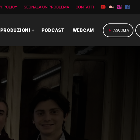
Y POLICY
SEGNALA UN PROBLEMA
CONTATTI
PRODUZIONI
PODCAST
WEBCAM
play_arrow
ASCOLTA