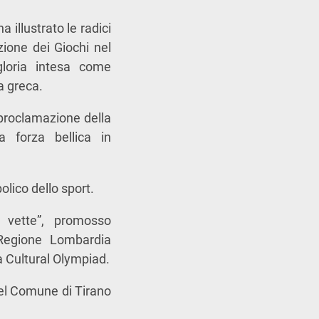
 illustrato le radici
azione dei Giochi nel
gloria intesa come
a greca.
a proclamazione della
a forza bellica in
olico dello sport.
le vette”, promosso
 Regione Lombardia
la Cultural Olympiad.
 del Comune di Tirano