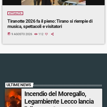
ATTUALITÀ
Tiranotte 2026 fa il pieno: Tirano si riempie di
musica, spettacoli e visitatori
today
9 AGOSTO 2026
112
ULTIME NEWS
Incendio del Moregallo,
Legambiente Lecco lancia