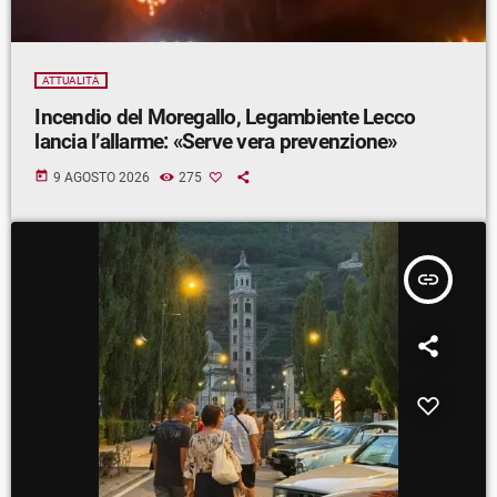
ATTUALITÀ
Incendio del Moregallo, Legambiente Lecco
lancia l’allarme: «Serve vera prevenzione»
today
9 AGOSTO 2026
275
insert_link