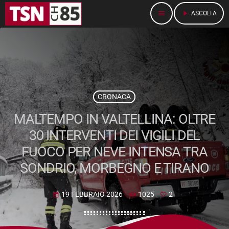
menu
play_arrow
ASCOLTA
CRONACA
MALTEMPO IN VALTELLINA: OLTRE
30 INTERVENTI DEI VIGILI DEL
FUOCO PER NEVE INTENSA TRA
SONDRIO, MORBEGNO E TIRANO
19 FEBBRAIO 2026
1025
2
today