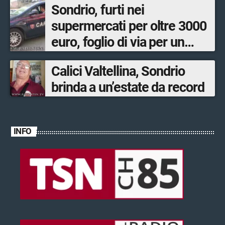
Sondrio, furti nei
supermercati per oltre 3000
euro, foglio di via per un
ventinovenne
Calici Valtellina, Sondrio
brinda a un’estate da record
INFO