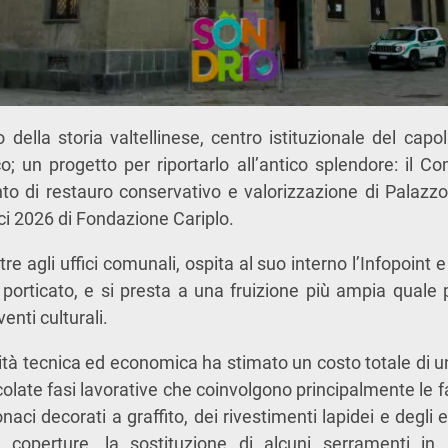
della storia valtellinese, centro istituzionale del capol
co; un progetto per riportarlo all’antico splendore: il 
nto di restauro conservativo e valorizzazione di Palazz
i 2026 di Fondazione Cariplo.
re agli uffici comunali, ospita al suo interno l’Infopoint 
 porticato, e si presta a una fruizione più ampia quale 
venti culturali.
bilità tecnica ed economica ha stimato un costo totale di 
colate fasi lavorative che coinvolgono principalmente le f
onaci decorati a graffito, dei rivestimenti lapidei e degli 
 coperture, la sostituzione di alcuni serramenti in