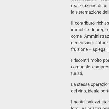
realizzazione di un
la sistemazione del
Il contributo richi
immobile di pregio,
come Amministrazi
generazioni future
fruizione – spiega i
I riscontri molto po
comunale compresa,
turisti.
La stessa operazion
del vino, ideale por
I nostri palazzi sto
loro valorizzazio