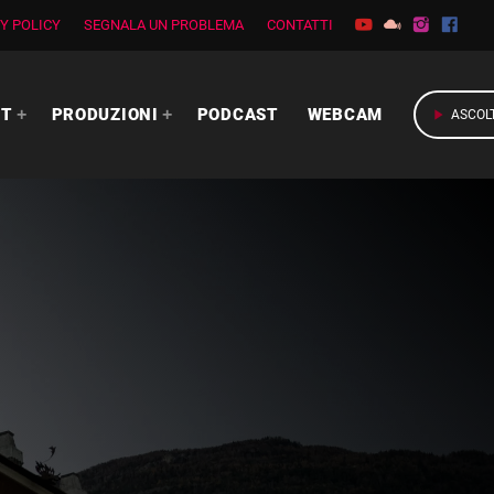
Y POLICY
SEGNALA UN PROBLEMA
CONTATTI
RT
PRODUZIONI
PODCAST
WEBCAM
play_arrow
ASCOL