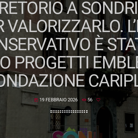
RETORIO A SONDRI
 VALORIZZARLO. L’
NSERVATIVO È STA
O PROGETTI EMBLE
ONDAZIONE CARIP
19 FEBBRAIO 2026
56
today