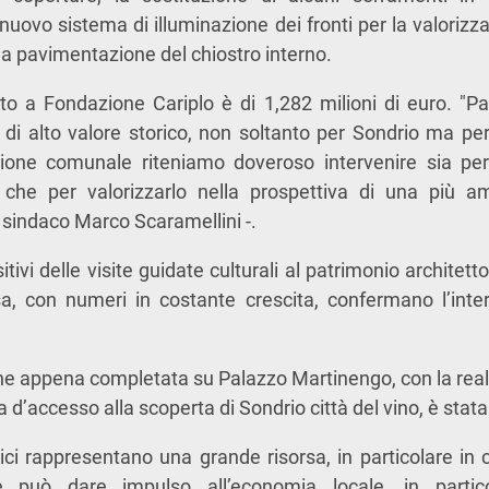
 nuovo sistema di illuminazione dei fronti per la valorizz
la pavimentazione del chiostro interno.
esto a Fondazione Cariplo è di 1,282 milioni di euro. "P
 di alto valore storico, non soltanto per Sondrio ma per 
one comunale riteniamo doveroso intervenire sia per 
 che per valorizzarlo nella prospettiva di una più am
l sindaco Marco Scaramellini -.
sitivi delle visite guidate culturali al patrimonio architett
 con numeri in costante crescita, confermano l’inter
e appena completata su Palazzo Martinengo, con la real
ta d’accesso alla scoperta di Sondrio città del vino, è sta
rici rappresentano una grande risorsa, in particolare in c
ne può dare impulso all’economia locale, in parti