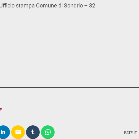
fficio stampa Comune di Sondrio – 32
E
email
RATE IT