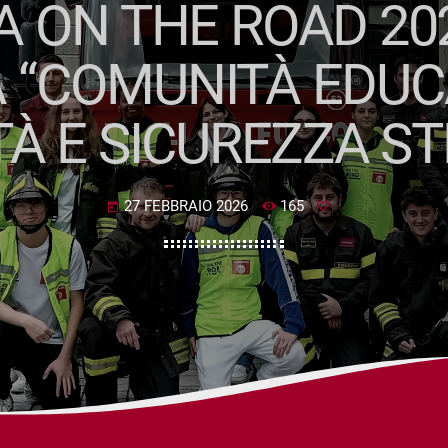
 ON THE ROAD 20
A “COMUNITÀ EDUC
TÀ E SICUREZZA S
27 FEBBRAIO 2026
165
today