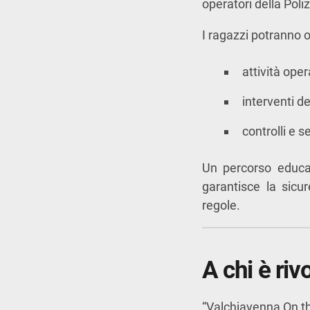
operatori della Poliz
I ragazzi potranno o
attività ope
interventi de
controlli e s
Un percorso educat
garantisce la sicu
regole.
A chi è riv
“Valchiavenna On th