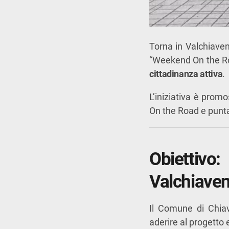
Torna in Valchiaven
“Weekend On the Roa
cittadinanza attiva
.
L’iniziativa è prom
On the Road
e punta 
Obiettiv
Valchiave
Il Comune di
Chia
aderire al progetto 