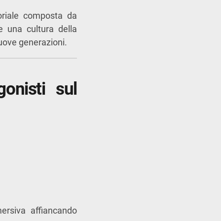
toriale composta da
re una cultura della
nuove generazioni.
onisti sul
mersiva affiancando