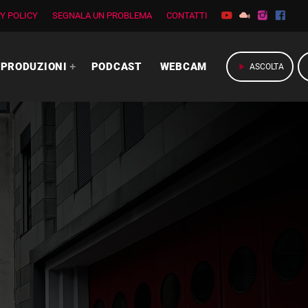
Y POLICY
SEGNALA UN PROBLEMA
CONTATTI
PRODUZIONI
PODCAST
WEBCAM
play_arrow
ASCOLTA