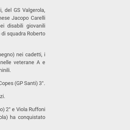
i, del GS Valgerola,
anese Jacopo Carelli
 disabili giovanili
o di squadra Roberto
egno) nei cadetti, i
nelle veterane A e
nili.
Copes (GP Santi) 3°.
zi.
) 2° e Viola Ruffoni
ola) ha conquistato