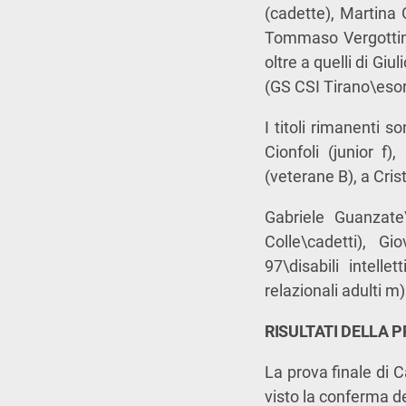
(cadette), Martina 
Tommaso Vergottini 
oltre a quelli di Gi
(GS CSI Tirano\esor
I titoli rimanenti 
Cionfoli (junior f)
(veterane B), a Cris
Gabriele Guanzate\
Colle\cadetti), G
97\disabili intellet
relazionali adulti m)
RISULTATI DELLA 
La prova finale di 
visto la conferma dei