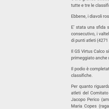
tutte e tre le classi
Ebbene, i diavoli ros
E’ stata una sfida s
consecutivo, i valt
di punti atleti (427
Il GS Virtus Calco 
primeggiato anche n
Il podio è completa
classifiche.
Per quanto riguarda
atleti del Comitato
Jacopo Perico (ama
Maria Copes (ragaz