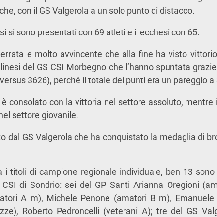
fiche, con il GS Valgerola a un solo punto di distacco.
si si sono presentati con 69 atleti e i lecchesi con 65.
errata e molto avvincente che alla fine ha visto vittorio
ellinesi del GS CSI Morbegno che l’hanno spuntata graz
1 versus 3626), perché il totale dei punti era un pareggio a
si è consolato con la vittoria nel settore assoluto, mentr
el settore giovanile.
to dal GS Valgerola che ha conquistato la medaglia di bron
 i titoli di campione regionale individuale, ben 13 sono 
 CSI di Sondrio: sei del GP Santi Arianna Oregioni (ama
tori A m), Michele Penone (amatori B m), Emanuele T
ze), Roberto Pedroncelli (veterani A); tre del GS Valg