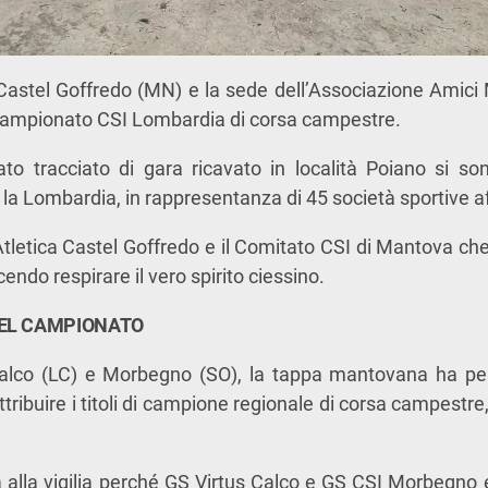
astel Goffredo (MN) e la sede dell’Associazione Amici 
 Campionato CSI Lombardia di corsa campestre.
ato tracciato di gara ricavato in località Poiano si son
 la Lombardia, in rappresentanza di 45 società sportive aff
’Atletica Castel Goffredo e il Comitato CSI di Mantova ch
cendo respirare il vero spirito ciessino.
 DEL CAMPIONATO
alco (LC) e Morbegno (SO), la tappa mantovana ha per
attribuire i titoli di campione regionale di corsa campestre
 alla vigilia perché GS Virtus Calco e GS CSI Morbegno e