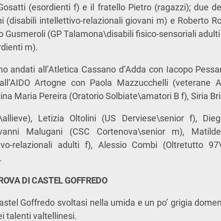
Gosatti (esordienti f) e il fratello Pietro (ragazzi); due
(disabili intellettivo-relazionali giovani m) e Roberto Ro
ulio Gusmeroli (GP Talamona\disabili fisico-sensoriali adult
dienti m).
sono andati all’Atletica Cassano d’Adda con Iacopo Pessani
, all’AIDO Artogne con Paola Mazzucchelli (veterane A)
tina Maria Pereira (Oratorio Solbiate\amatori B f), Siria Br
allieve), Letizia Oltolini (US Derviese\senior f), Dieg
iovanni Malugani (CSC Cortenova\senior m), Matilde O
tivo-relazionali adulti f), Alessio Combi (Oltretutto 97\d
.
PROVA DI CASTEL GOFFREDO
Castel Goffredo svoltasi nella umida e un po’ grigia dome
 talenti valtellinesi.