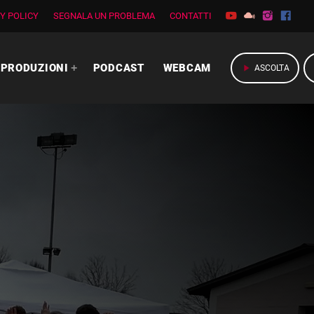
Y POLICY
SEGNALA UN PROBLEMA
CONTATTI
PRODUZIONI
PODCAST
WEBCAM
play_arrow
ASCOLTA