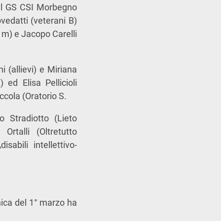
 del GS CSI Morbegno
vedatti (veterani B)
i m) e Jacopo Carelli
 (allievi) e Miriana
 ed Elisa Pellicioli
iccola (Oratorio S.
o Stradiotto (Lieto
rtalli (Oltretutto
isabili intellettivo-
nica del 1° marzo ha