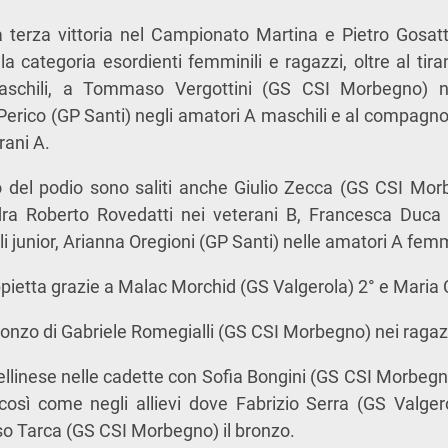
 terza vittoria nel Campionato Martina e Pietro Gosatt
la categoria esordienti femminili e ragazzi, oltre al tir
aschili, a Tommaso Vergottini (GS CSI Morbegno) nei
Perico (GP Santi) negli amatori A maschili e al compagn
rani A.
o del podio sono saliti anche Giulio Zecca (GS CSI Morb
ra Roberto Rovedatti nei veterani B, Francesca Duca 
 junior, Arianna Oregioni (GP Santi) nelle amatori A femmi
pietta grazie a Malac Morchid (GS Valgerola) 2° e Maria 
bronzo di Gabriele Romegialli (GS CSI Morbegno) nei ragaz
tellinese nelle cadette con Sofia Bongini (GS CSI Morbegno
 così come negli allievi dove Fabrizio Serra (GS Valger
o Tarca (GS CSI Morbegno) il bronzo.