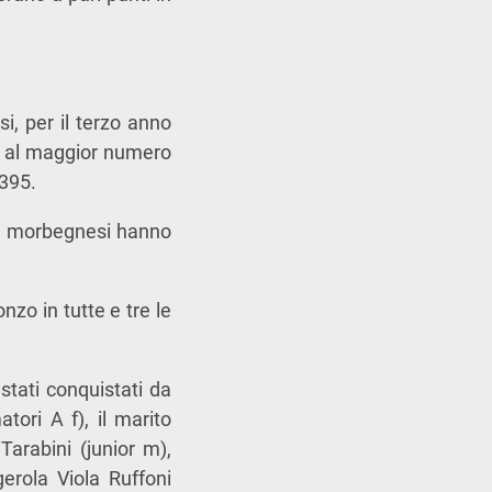
si, per il terzo anno
ie al maggior numero
 395.
e i morbegnesi hanno
zo in tutte e tre le
stati conquistati da
tori A f), il marito
arabini (junior m),
erola Viola Ruffoni