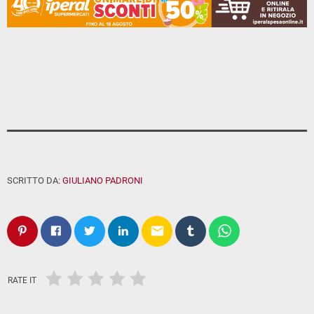
SCRITTO DA:
GIULIANO PADRONI
email
RATE IT