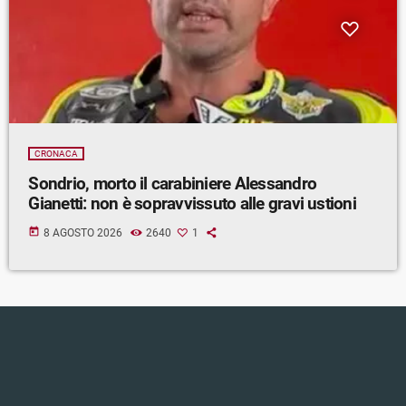
CRONACA
Sondrio, morto il carabiniere Alessandro
Gianetti: non è sopravvissuto alle gravi ustioni
today
8 AGOSTO 2026
2640
1