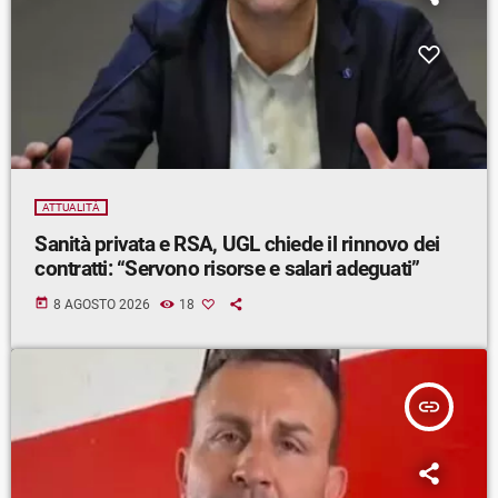
ATTUALITÀ
Sanità privata e RSA, UGL chiede il rinnovo dei
contratti: “Servono risorse e salari adeguati”
today
8 AGOSTO 2026
18
insert_link