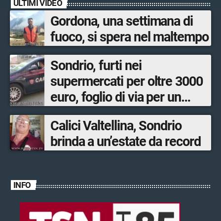
ULTIMI VIDEO
Gordona, una settimana di
fuoco, si spera nel maltempo
Sondrio, furti nei
supermercati per oltre 3000
euro, foglio di via per un
ventinovenne
Calici Valtellina, Sondrio
brinda a un’estate da record
INFO