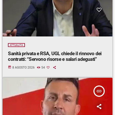
ATTUALITÀ
Sanità privata e RSA, UGL chiede il rinnovo dei
contratti: “Servono risorse e salari adeguati”
today
8 AGOSTO 2026
54
insert_link