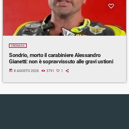
CRONACA
Sondrio, morto il carabiniere Alessandro
Gianetti: non è sopravvissuto alle gravi ustioni
today
8 AGOSTO 2026
3791
1