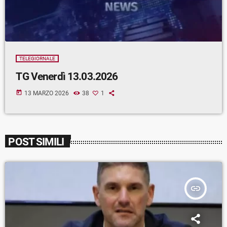
TELEGIORNALE
TG Venerdì 13.03.2026
today
13 MARZO 2026
38
1
POST SIMILI
insert_link