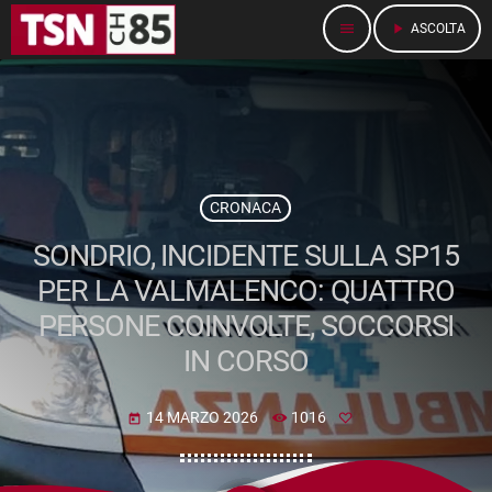
menu
play_arrow
ASCOLTA
CRONACA
SONDRIO, INCIDENTE SULLA SP15
PER LA VALMALENCO: QUATTRO
PERSONE COINVOLTE, SOCCORSI
IN CORSO
14 MARZO 2026
1016
today