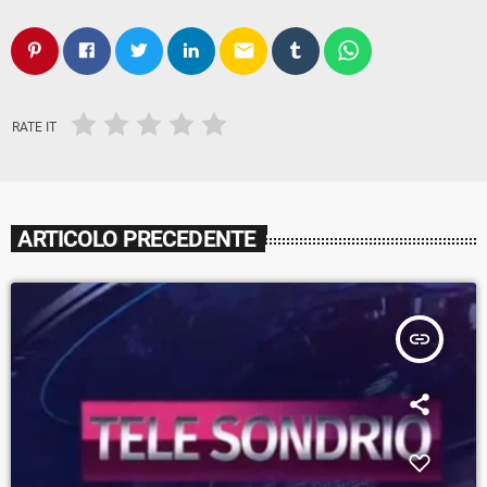
email
RATE IT
ARTICOLO PRECEDENTE
insert_link