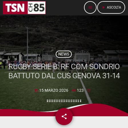
menu
play_arrow
ASCOLTA
NEWS
RUGBY SERIE B: RF COM SONDRIO
BATTUTO DAL CUS GENOVA 31-14
15 MARZO 2026
123
today
share
email