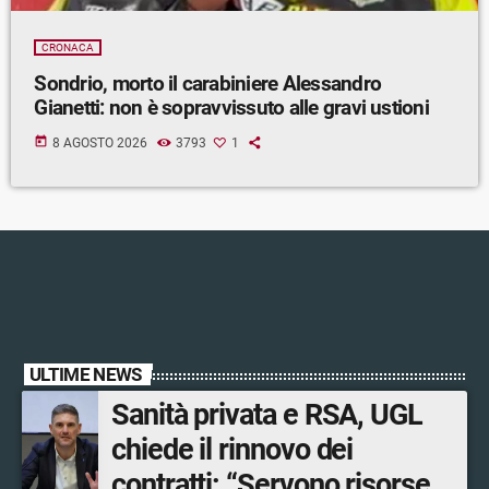
CRONACA
Sondrio, morto il carabiniere Alessandro
Gianetti: non è sopravvissuto alle gravi ustioni
today
8 AGOSTO 2026
3793
1
ULTIME NEWS
Sanità privata e RSA, UGL
chiede il rinnovo dei
contratti: “Servono risorse e