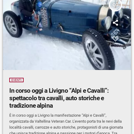
insert_link
EVENTI
In corso oggi a Livigno “Alpi e Cavalli”:
spettacolo tra cavalli, auto storiche e
tradizione alpina
È in corso oggi a Livigno la manifestazione “Alpi e Cavalli”,
organizzata da Valtellina Veteran Car. L’evento porta tra le nevi della
località cavalli, carrozze e auto storiche, protagonisti di una giornata
che unisce tradizione alpina e passione per i motori d’epoca. Tra