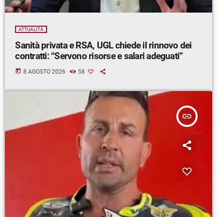
ATTUALITÀ
Sanità privata e RSA, UGL chiede il rinnovo dei
contratti: “Servono risorse e salari adeguati”
today
8 AGOSTO 2026
58
insert_link