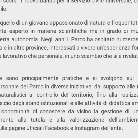
i scorsi il nuovo bando per il Servizio civile universale,
ile.
 è quello di un giovane appassionato di natura e frequent
te esperto in materie scientifiche ma in grado di mu
rta autonomia. Negli anni il Parco ha ospitato numerosi
na e in altre province, interessati a vivere un’esperienza f
ta lavorativo che personale, in uno scambio che si è rivela
ste sono principalmente pratiche e si svolgono sul 
rsonale del Parco in diverse iniziative: dal supporto alle 
turalistici al controllo del territorio, fino alla realiz
idio degli stand istituzionali e alle attività di didattica a
 l’opportunità di conoscere da vicino la gestione di u
amente alla tutela e alla valorizzazione dell’ambie
lle pagine ufficiali Facebook e Instagram dell’ente.