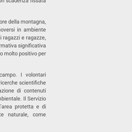
 con scadenza fissata
atore della montagna,
oversi in ambiente
 ragazzi e ragazze,
ormativa significativa
to molto positivo per
campo. I volontari
ricerche scientifiche
zazione di contenuti
mbientale. Il Servizio
n’area protetta e di
nte naturale, come