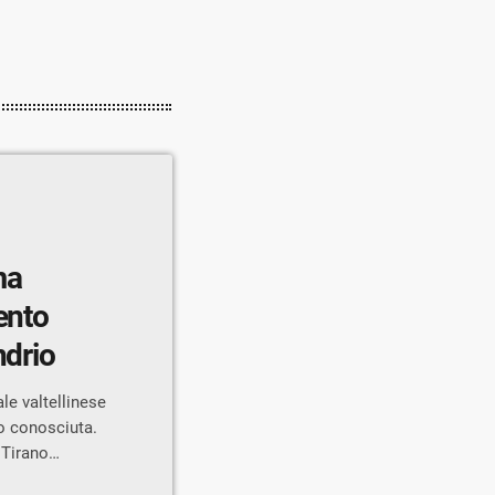
ma
ento
ndrio
le valtellinese
co conosciuta.
 Tirano
alendario della