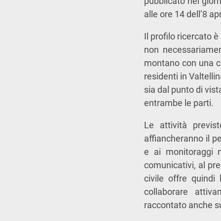
pubblicato nei giorn
alle ore 14 dell’8 apr
Il profilo ricercato
non necessariamen
montano con una ce
residenti in Valtelli
sia dal punto di vis
entrambe le parti.
Le attività previ
affiancheranno il pe
e ai monitoraggi na
comunicativi, al pres
civile offre quindi
collaborare attiv
raccontato anche su