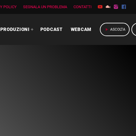
Y POLICY
SEGNALA UN PROBLEMA
CONTATTI
PRODUZIONI
PODCAST
WEBCAM
play_arrow
ASCOLTA