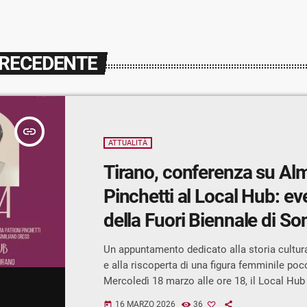
PRECEDENTE
insert_link
ATTUALITÀ
Tirano, conferenza su Al
Pinchetti al Local Hub: ev
della Fuori Biennale di So
Un appuntamento dedicato alla storia cultura
e alla riscoperta di una figura femminile po
Mercoledì 18 marzo alle ore 18, il Local Hub
ospiterà la conferenza “Alma”, inserita nel c
16 MARZO 2026
36
today