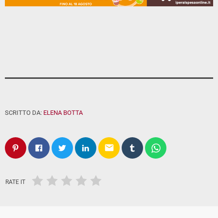
SCRITTO DA:
ELENA BOTTA
email
RATE IT