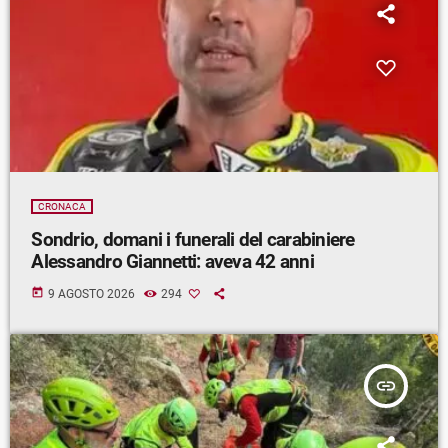
CRONACA
Sondrio, domani i funerali del carabiniere
Alessandro Giannetti: aveva 42 anni
today
9 AGOSTO 2026
294
insert_link