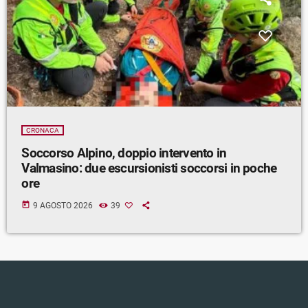
CRONACA
Soccorso Alpino, doppio intervento in
Valmasino: due escursionisti soccorsi in poche
ore
today
9 AGOSTO 2026
39