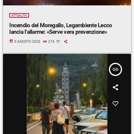
ATTUALITÀ
Incendio del Moregallo, Legambiente Lecco
lancia l’allarme: «Serve vera prevenzione»
today
9 AGOSTO 2026
274
insert_link