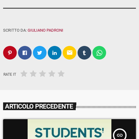
SCRITTO DA:
GIULIANO PADRONI
email
RATE IT
ARTICOLO PRECEDENTE
insert_link