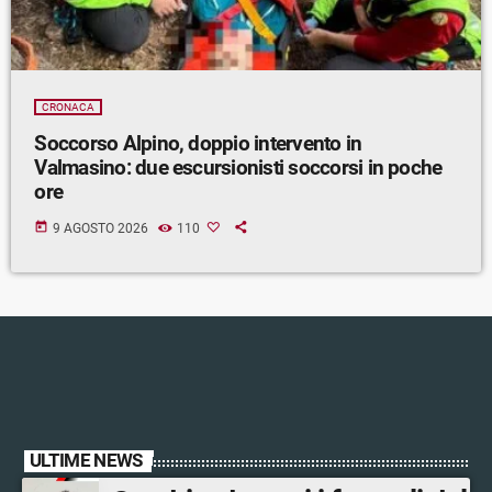
CRONACA
Soccorso Alpino, doppio intervento in
Valmasino: due escursionisti soccorsi in poche
ore
today
9 AGOSTO 2026
110
ULTIME NEWS