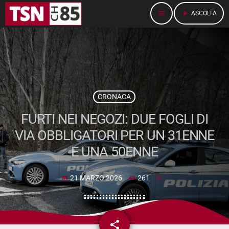
menu
play_arrow
ASCOLTA
CRONACA
FURTI NEI NEGOZI: DUE FOGLI DI
VIA OBBLIGATORI PER UN 31ENNE
E UNA 50ENNE
21 MARZO 2026
261
today
share
email