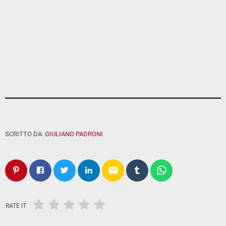
SCRITTO DA:
GIULIANO PADRONI
email
RATE IT