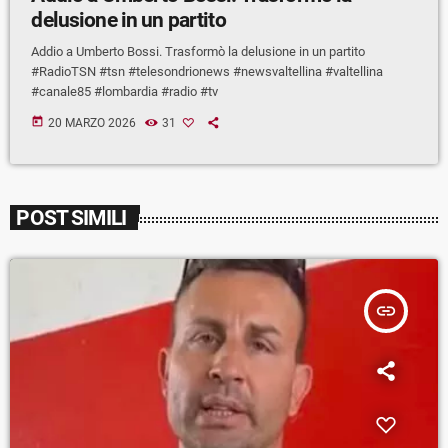
delusione in un partito
Addio a Umberto Bossi. Trasformò la delusione in un partito
#RadioTSN #tsn #telesondrionews #newsvaltellina #valtellina
#canale85 #lombardia #radio #tv
today
20 MARZO 2026
31
POST SIMILI
insert_link