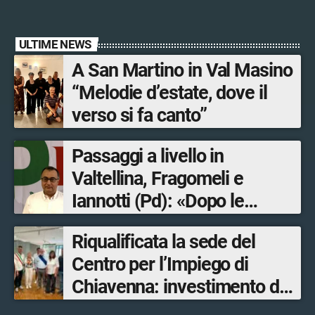
ULTIME NEWS
A San Martino in Val Masino
“Melodie d’estate, dove il
verso si fa canto”
Passaggi a livello in
Valtellina, Fragomeli e
Iannotti (Pd): «Dopo le
Olimpiadi solo un terzo delle
Riqualificata la sede del
opere sostitutive sarà
Centro per l’Impiego di
ultimato entro il 2026»
Chiavenna: investimento da
quasi 250mila euro