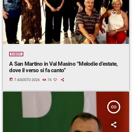
EVENTI
A San Martino in Val Masino “Melodie d’estate,
dove il verso si fa canto”
today
7 AGOSTO 2026
74
insert_link