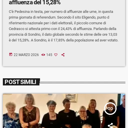
affluenza del 15,28%
C'è Pedesina in testa, per numero di affluenze alle urne, in questa
prima giornata di referendum. Secondo il sito Eligendo, punto d
riferimento nazionale per i dati elettorali, il piccolo comune di
Cedrasco si attesta primo con il 24,43% di affluenza. Parlando della
provincia di Sondrio, il dato globale secondo le stime delle ore 13,03
è del 15,28%. A Sondrio, è il 17,85% della popolazione ad aver votato.
today
22 MARZO 2026
145
POST SIMILI
insert_link