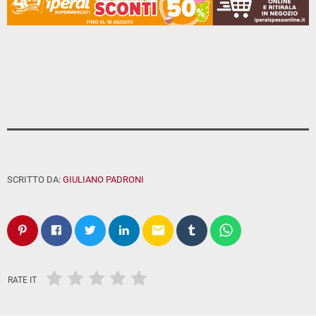
SCRITTO DA:
GIULIANO PADRONI
email
RATE IT