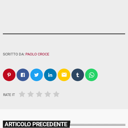
SCRITTO DA:
PAOLO CROCE
email
RATE IT
ARTICOLO PRECEDENTE