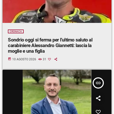
CRONACA
Sondrio oggi si ferma per l’ultimo saluto al
carabiniere Alessandro Giannetti: lascia la
moglie e una figlia
today
10 AGOSTO 2026
31
insert_link