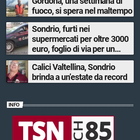
Gordona, una settimana di
fuoco, si spera nel maltempo
Sondrio, furti nei
supermercati per oltre 3000
euro, foglio di via per un
ventinovenne
Calici Valtellina, Sondrio
brinda a un’estate da record
INFO