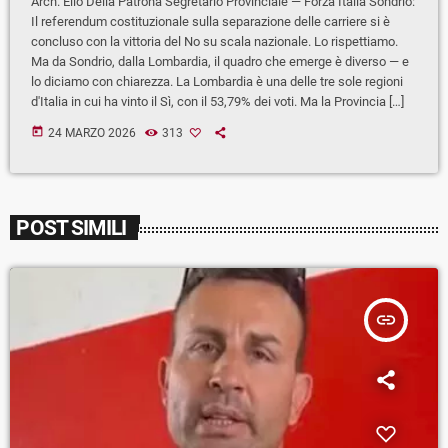
Arch. Elio Della Patrona Segretario Provinciale — Forza Italia Sondrio:
Il referendum costituzionale sulla separazione delle carriere si è
concluso con la vittoria del No su scala nazionale. Lo rispettiamo.
Ma da Sondrio, dalla Lombardia, il quadro che emerge è diverso — e
lo diciamo con chiarezza. La Lombardia è una delle tre sole regioni
d'Italia in cui ha vinto il Sì, con il 53,79% dei voti. Ma la Provincia […]
today
24 MARZO 2026
313
POST SIMILI
insert_link