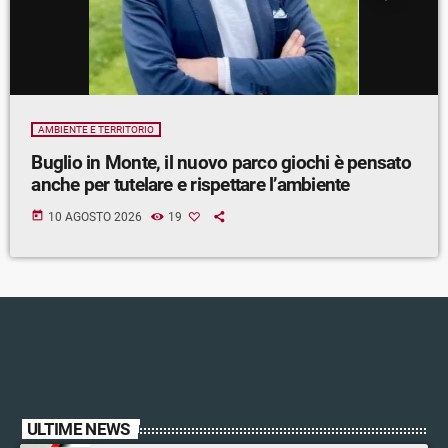
AMBIENTE E TERRITORIO
Buglio in Monte, il nuovo parco giochi è pensato
anche per tutelare e rispettare l’ambiente
today
10 AGOSTO 2026
19
ULTIME NEWS