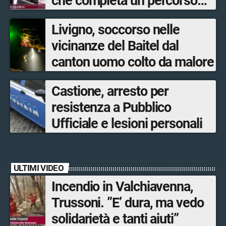
che completa un percorso
avviato anni fa. Ora avanti
Livigno, soccorso nelle
con la Tartano-Sondrio”
vicinanze del Baitel dal
canton uomo colto da malore
Castione, arresto per
resistenza a Pubblico
Ufficiale e lesioni personali
ULTIMI VIDEO
Incendio in Valchiavenna,
Trussoni. ”E’ dura, ma vedo
solidarietà e tanti aiuti”