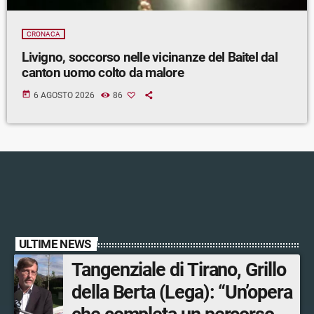
CRONACA
Livigno, soccorso nelle vicinanze del Baitel dal
canton uomo colto da malore
today
6 AGOSTO 2026
86
ULTIME NEWS
Tangenziale di Tirano, Grillo
della Berta (Lega): “Un’opera