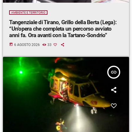
AMBIENTE E TERRITORIO
Tangenziale di Tirano, Grillo della Berta (Lega):
“Un’opera che completa un percorso avviato
anni fa. Ora avanti con la Tartano-Sondrio”
today
6 AGOSTO 2026
33
insert_link