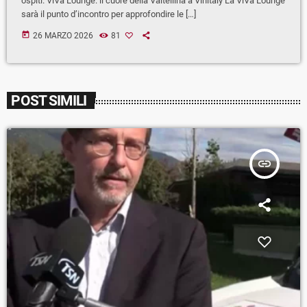
ospiti. ViVa Lounge: il cuore della Valtellina a Vinitaly La ViVa Lounge
sarà il punto d’incontro per approfondire le […]
today
26 MARZO 2026
81
POST SIMILI
insert_link