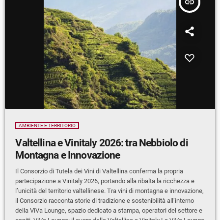
insert_link
AMBIENTE E TERRITORIO
Valtellina e Vinitaly 2026: tra Nebbiolo di
Montagna e Innovazione
Il Consorzio di Tutela dei Vini di Valtellina conferma la propria
partecipazione a Vinitaly 2026, portando alla ribalta la ricchezza e
l’unicità del territorio valtellinese. Tra vini di montagna e innovazione,
il Consorzio racconta storie di tradizione e sostenibilità all’interno
della ViVa Lounge, spazio dedicato a stampa, operatori del settore e