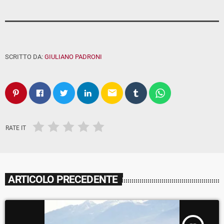
SCRITTO DA:
GIULIANO PADRONI
email
RATE IT
ARTICOLO PRECEDENTE