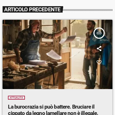
ARTICOLO PRECEDENTE
insert_link
ATTUALITÀ
La burocrazia si può battere. Bruciare il
cippato da legno lamellare non è illegale.