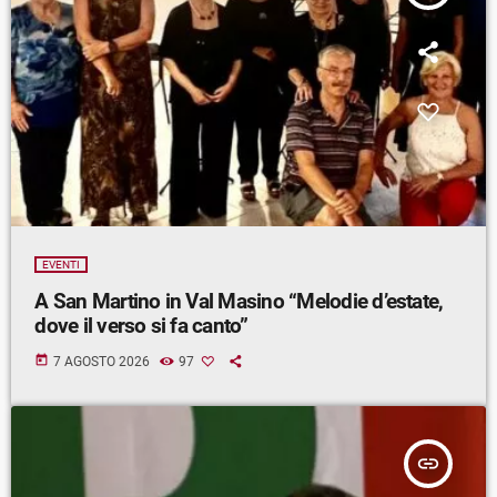
EVENTI
A San Martino in Val Masino “Melodie d’estate,
dove il verso si fa canto”
today
7 AGOSTO 2026
97
insert_link