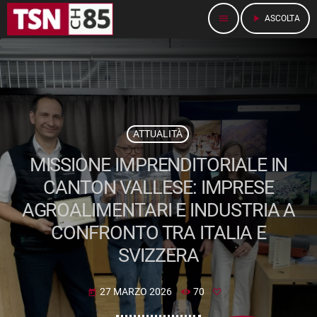
menu
play_arrow
ASCOLTA
ATTUALITÀ
MISSIONE IMPRENDITORIALE IN
CANTON VALLESE: IMPRESE
AGROALIMENTARI E INDUSTRIA A
CONFRONTO TRA ITALIA E
SVIZZERA
27 MARZO 2026
70
today