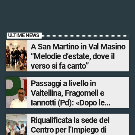
ULTIME NEWS
A San Martino in Val Masino
“Melodie d’estate, dove il
verso si fa canto”
Passaggi a livello in
Valtellina, Fragomeli e
Iannotti (Pd): «Dopo le
Olimpiadi solo un terzo delle
Riqualificata la sede del
opere sostitutive sarà
Centro per l’Impiego di
ultimato entro il 2026»