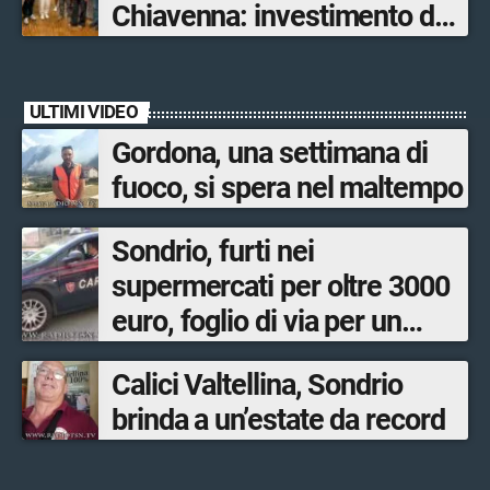
Chiavenna: investimento da
quasi 250mila euro
ULTIMI VIDEO
Gordona, una settimana di
fuoco, si spera nel maltempo
Sondrio, furti nei
supermercati per oltre 3000
euro, foglio di via per un
ventinovenne
Calici Valtellina, Sondrio
brinda a un’estate da record