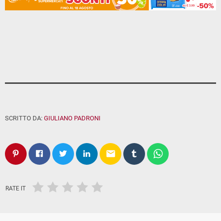
SCRITTO DA:
GIULIANO PADRONI
email
RATE IT