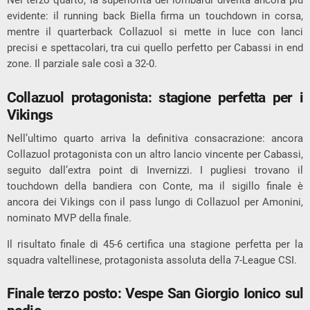
Nel terzo quarto, la superiorità dei lombardi diventa ancora più
evidente: il running back Biella firma un touchdown in corsa,
mentre il quarterback
Collazuol
si mette in luce con lanci
precisi e spettacolari, tra cui quello perfetto per Cabassi in end
zone. Il parziale sale così a 32-0.
Collazuol protagonista: stagione perfetta per i
Vikings
Nell’ultimo quarto arriva la definitiva consacrazione: ancora
Collazuol protagonista con un altro lancio vincente per Cabassi,
seguito dall’extra point di Invernizzi. I pugliesi trovano il
touchdown della bandiera con Conte, ma il sigillo finale è
ancora dei Vikings con il pass lungo di Collazuol per Amonini,
nominato MVP della finale.
Il risultato finale di 45-6 certifica una stagione perfetta per la
squadra valtellinese, protagonista assoluta della 7-League CSI.
Finale terzo posto: Vespe San Giorgio Ionico sul