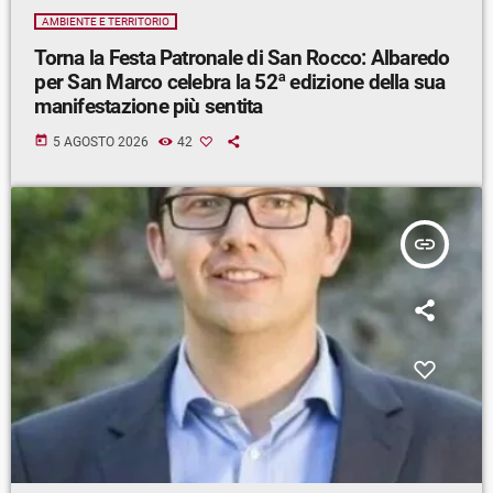
AMBIENTE E TERRITORIO
Torna la Festa Patronale di San Rocco: Albaredo
per San Marco celebra la 52ª edizione della sua
manifestazione più sentita
today
5 AGOSTO 2026
42
insert_link