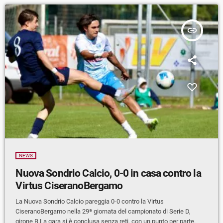
insert_link
NEWS
Nuova Sondrio Calcio, 0-0 in casa contro la
Virtus CiseranoBergamo
La Nuova Sondrio Calcio pareggia 0-0 contro la Virtus
CiseranoBergamo nella 29ª giornata del campionato di Serie D,
girone B.La gara si è conclusa senza reti, con un punto per parte.