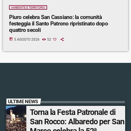
AMBIENTE E TERRITORIO
Piuro celebra San Cassiano: la comunità
festeggia il Santo Patrono ripristinato dopo
quattro secoli
today
5 AGOSTO 2026
52
ULTIME NEWS
Torna la Festa Patronale di
San Rocco: Albaredo per San
Marco celebra la 52ª