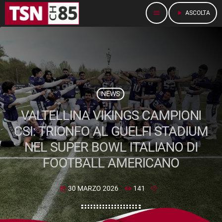
menu
play_arrow
ASCOLTA
NEWS
VALTELLINA VIKINGS CAMPIONI
CSI: TRIONFO AL GUELFI STADIUM
NEL SUPER BOWL ITALIANO DI
FOOTBALL AMERICANO
30 MARZO 2026
141
today