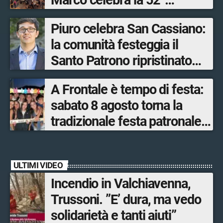
edizione della sua
Piuro celebra San Cassiano:
manifestazione più sentita
la comunità festeggia il
Santo Patrono ripristinato
dopo quattro secoli
A Frontale è tempo di festa:
sabato 8 agosto torna la
tradizionale festa patronale
di San Lorenzo tra sapori
tipici, torneo di pallavolo e
ULTIMI VIDEO
musica dal vivo
Incendio in Valchiavenna,
Trussoni. ”E’ dura, ma vedo
solidarietà e tanti aiuti”