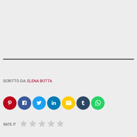
SCRITTO DA:
ELENA BOTTA
email
RATE IT