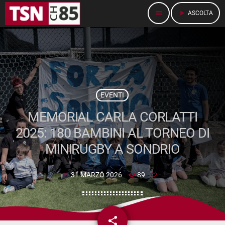
menu
play_arrow
ASCOLTA
EVENTI
MEMORIAL CARLA CORLATTI
2025: 180 BAMBINI AL TORNEO DI
MINIRUGBY A SONDRIO
31 MARZO 2026
89
today
share
email