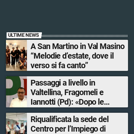
ULTIME NEWS
A San Martino in Val Masino
“Melodie d’estate, dove il
verso si fa canto”
Passaggi a livello in
Valtellina, Fragomeli e
Iannotti (Pd): «Dopo le
Olimpiadi solo un terzo delle
Riqualificata la sede del
opere sostitutive sarà
Centro per l’Impiego di
ultimato entro il 2026»