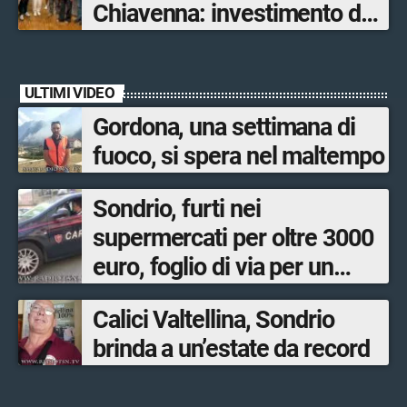
Chiavenna: investimento da
quasi 250mila euro
ULTIMI VIDEO
Gordona, una settimana di
fuoco, si spera nel maltempo
Sondrio, furti nei
supermercati per oltre 3000
euro, foglio di via per un
ventinovenne
Calici Valtellina, Sondrio
brinda a un’estate da record