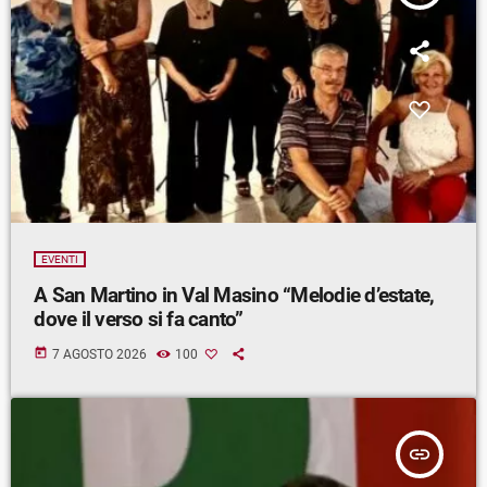
EVENTI
A San Martino in Val Masino “Melodie d’estate,
dove il verso si fa canto”
today
7 AGOSTO 2026
100
insert_link