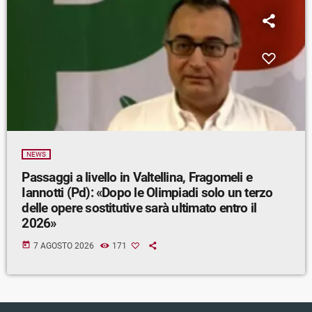
NEWS
Passaggi a livello in Valtellina, Fragomeli e
Iannotti (Pd): «Dopo le Olimpiadi solo un terzo
delle opere sostitutive sarà ultimato entro il
2026»
today
7 AGOSTO 2026
171