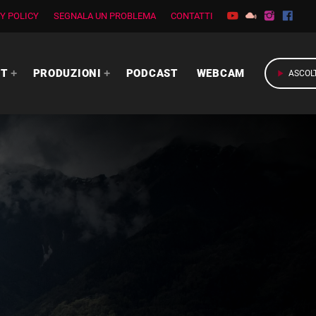
Y POLICY
SEGNALA UN PROBLEMA
CONTATTI
RT
PRODUZIONI
PODCAST
WEBCAM
play_arrow
ASCOL