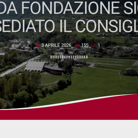
A FONDAZIONE SI
EDIATO IL CONSIG
3 APRILE 2026
155
1
today