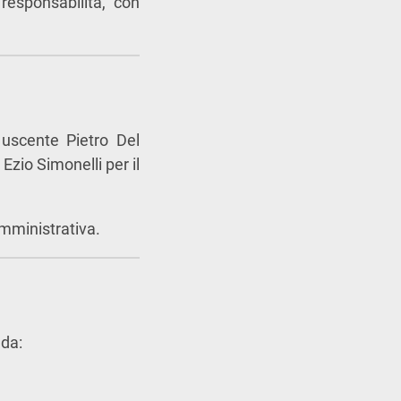
 responsabilità, con
 uscente Pietro Del
zio Simonelli per il
amministrativa.
 da: