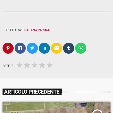
SCRITTO DA:
GIULIANO PADRONI
email
RATE IT
ARTICOLO PRECEDENTE