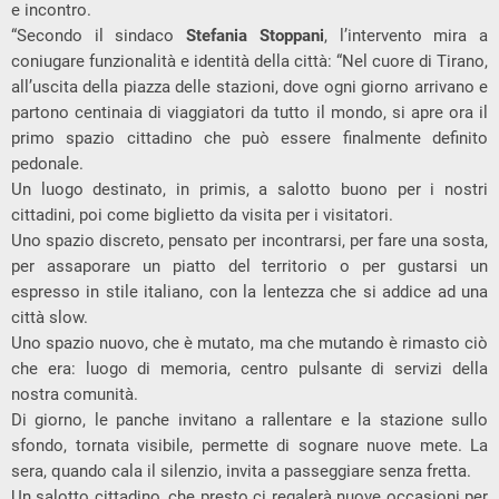
e incontro.
“Secondo il sindaco
Stefania Stoppani
, l’intervento mira a
coniugare funzionalità e identità della città: “Nel cuore di Tirano,
all’uscita della piazza delle stazioni, dove ogni giorno arrivano e
partono centinaia di viaggiatori da tutto il mondo, si apre ora il
primo spazio cittadino che può essere finalmente definito
pedonale.
Un luogo destinato, in primis, a salotto buono per i nostri
cittadini, poi come biglietto da visita per i visitatori.
Uno spazio discreto, pensato per incontrarsi, per fare una sosta,
per assaporare un piatto del territorio o per gustarsi un
espresso in stile italiano, con la lentezza che si addice ad una
città slow.
Uno spazio nuovo, che è mutato, ma che mutando è rimasto ciò
che era: luogo di memoria, centro pulsante di servizi della
nostra comunità.
Di giorno, le panche invitano a rallentare e la stazione sullo
sfondo, tornata visibile, permette di sognare nuove mete. La
sera, quando cala il silenzio, invita a passeggiare senza fretta.
Un salotto cittadino, che presto ci regalerà nuove occasioni per