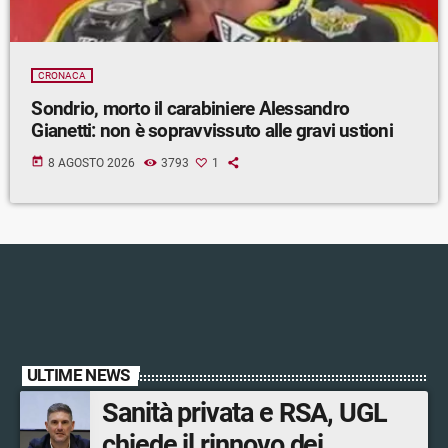
CRONACA
Sondrio, morto il carabiniere Alessandro
Gianetti: non è sopravvissuto alle gravi ustioni
today
8 AGOSTO 2026
3793
1
ULTIME NEWS
Sanità privata e RSA, UGL
chiede il rinnovo dei