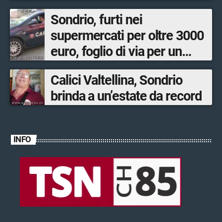
Sondrio, furti nei
supermercati per oltre 3000
euro, foglio di via per un
ventinovenne
Calici Valtellina, Sondrio
brinda a un’estate da record
INFO