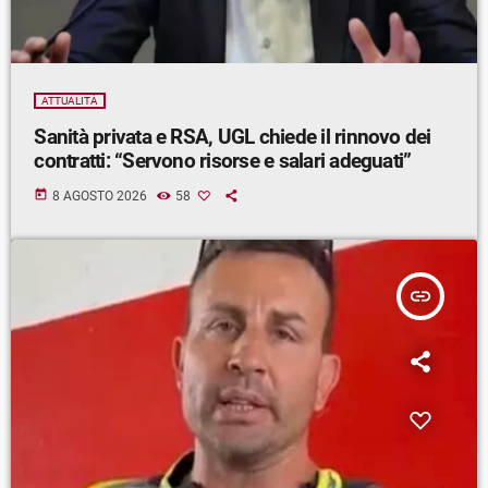
ATTUALITÀ
Sanità privata e RSA, UGL chiede il rinnovo dei
contratti: “Servono risorse e salari adeguati”
today
8 AGOSTO 2026
58
insert_link