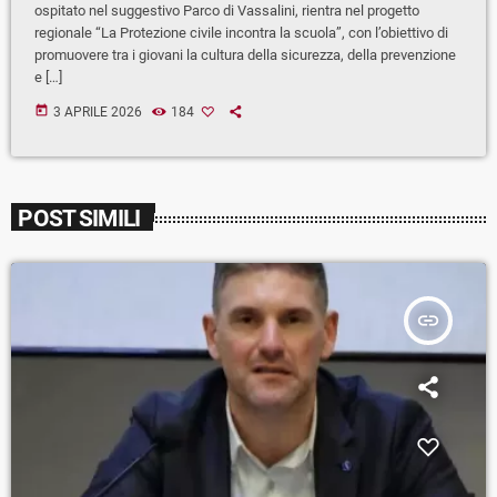
ospitato nel suggestivo Parco di Vassalini, rientra nel progetto
regionale “La Protezione civile incontra la scuola”, con l’obiettivo di
promuovere tra i giovani la cultura della sicurezza, della prevenzione
e […]
today
3 APRILE 2026
184
POST SIMILI
insert_link