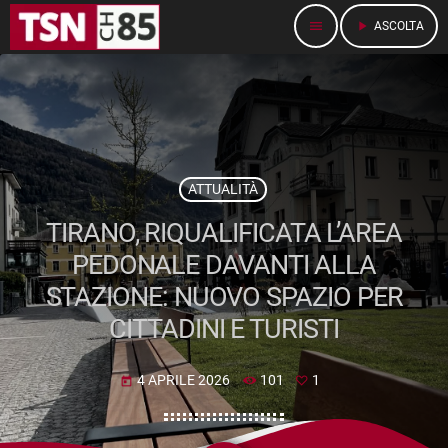
menu
play_arrow
ASCOLTA
ATTUALITÀ
TIRANO, RIQUALIFICATA L’AREA
PEDONALE DAVANTI ALLA
STAZIONE: NUOVO SPAZIO PER
CITTADINI E TURISTI
4 APRILE 2026
101
1
today