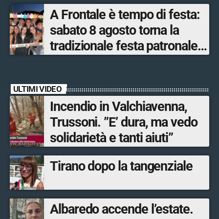
dopo quattro secoli
A Frontale è tempo di festa:
sabato 8 agosto torna la
tradizionale festa patronale
di San Lorenzo tra sapori
tipici, torneo di pallavolo e
ULTIMI VIDEO
musica dal vivo
Incendio in Valchiavenna,
Trussoni. ”E’ dura, ma vedo
solidarietà e tanti aiuti”
Tirano dopo la tangenziale
Albaredo accende l’estate.