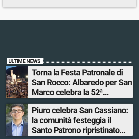
ULTIME NEWS
Torna la Festa Patronale di
San Rocco: Albaredo per San
Marco celebra la 52ª
edizione della sua
Piuro celebra San Cassiano:
manifestazione più sentita
la comunità festeggia il
Santo Patrono ripristinato