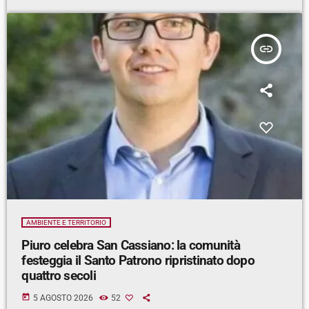
insert_link
AMBIENTE E TERRITORIO
Piuro celebra San Cassiano: la comunità
festeggia il Santo Patrono ripristinato dopo
quattro secoli
today
5 AGOSTO 2026
52