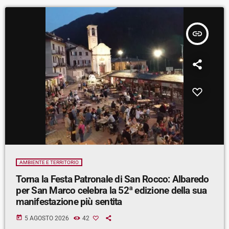
insert_link
AMBIENTE E TERRITORIO
Torna la Festa Patronale di San Rocco: Albaredo
per San Marco celebra la 52ª edizione della sua
manifestazione più sentita
today
5 AGOSTO 2026
42