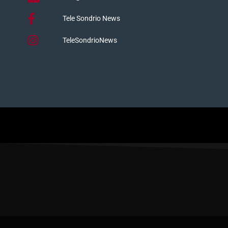
Tele Sondrio News
TeleSondrioNews