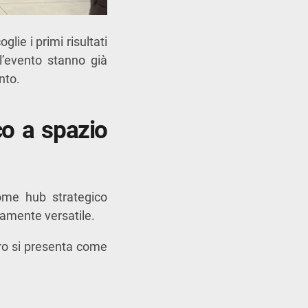
lie i primi risultati
 l’evento stanno già
nto.
co a spazio
ome hub strategico
ltamente versatile.
tro si presenta come