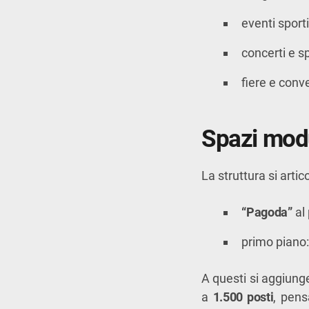
eventi sporti
concerti e s
fiere e conv
Spazi modul
La struttura si artico
“Pagoda”
al 
primo piano:
A questi si aggiung
a
1.500 posti
, pens