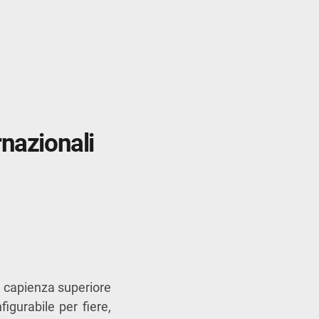
rnazionali
a capienza superiore
igurabile per fiere,