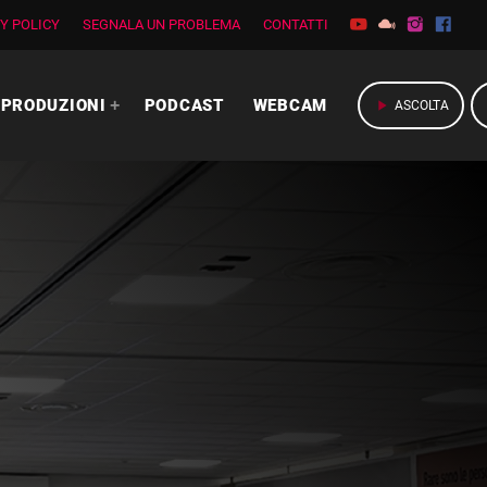
Y POLICY
SEGNALA UN PROBLEMA
CONTATTI
PRODUZIONI
PODCAST
WEBCAM
play_arrow
ASCOLTA