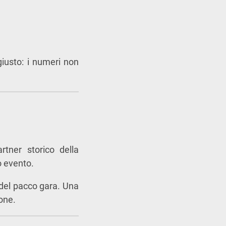
giusto: i numeri non
artner storico della
o evento.
i del pacco gara. Una
ione.