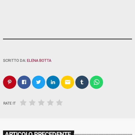
SCRITTO DA:
ELENA BOTTA
email
RATE IT
ARTICOLO PRECEDENTE