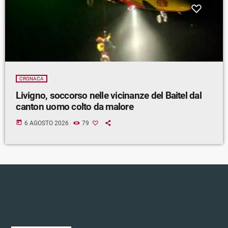
CRONACA
Livigno, soccorso nelle vicinanze del Baitel dal
canton uomo colto da malore
today
6 AGOSTO 2026
79