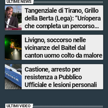
ULTIME NEWS
Tangenziale di Tirano, Grillo
della Berta (Lega): “Un’opera
che completa un percorso
avviato anni fa. Ora avanti
Livigno, soccorso nelle
con la Tartano-Sondrio”
vicinanze del Baitel dal
canton uomo colto da malore
Castione, arresto per
resistenza a Pubblico
Ufficiale e lesioni personali
ULTIMI VIDEO