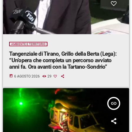
AMBIENTE E TERRITORIO
Tangenziale di Tirano, Grillo della Berta (Lega):
“Un’opera che completa un percorso avviato
anni fa. Ora avanti con la Tartano-Sondrio”
today
6 AGOSTO 2026
29
insert_link