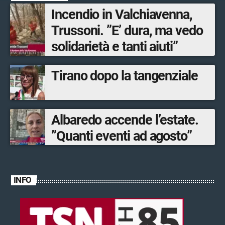
Incendio in Valchiavenna,
Trussoni. ”E’ dura, ma vedo
solidarietà e tanti aiuti”
Tirano dopo la tangenziale
Albaredo accende l’estate.
”Quanti eventi ad agosto”
INFO