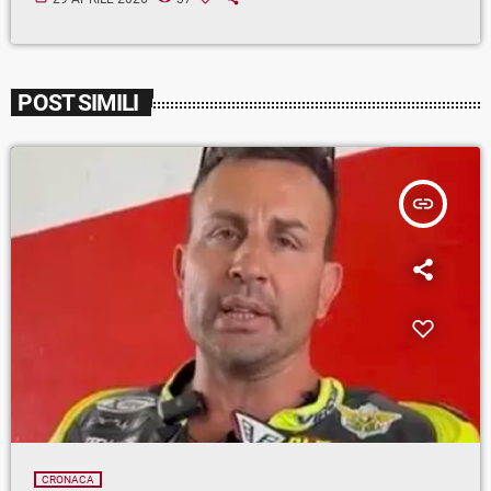
POST SIMILI
insert_link
CRONACA