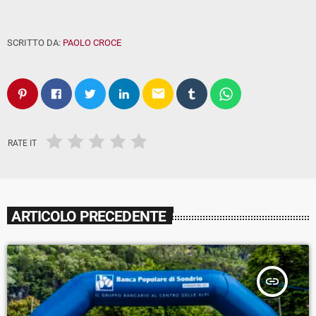
SCRITTO DA:
PAOLO CROCE
email
RATE IT
ARTICOLO PRECEDENTE
insert_link