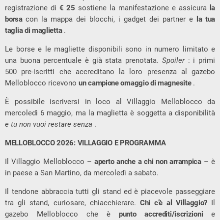
registrazione di
€ 25
sostiene la manifestazione e assicura
la
borsa
con la mappa dei blocchi, i gadget dei partner e
la tua
taglia di maglietta
.
Le borse e le magliette disponibili sono in numero limitato e
una buona percentuale è già stata prenotata.
Spoiler
: i primi
500 pre-iscritti che accreditano la loro presenza al gazebo
Melloblocco ricevono
un campione omaggio di magnesite
.
È possibile iscriversi in loco al Villaggio Melloblocco da
mercoledì 6 maggio, ma la maglietta è soggetta a disponibilità
e tu non vuoi restare senza
.
MELLOBLOCCO 2026: VILLAGGIO E PROGRAMMA
Il Villaggio Melloblocco –
aperto anche a chi non arrampica
– è
in paese a San Martino, da mercoledì a sabato.
Il tendone abbraccia tutti gli stand ed è piacevole passeggiare
tra gli stand, curiosare, chiacchierare.
Chi c’è al Villaggio?
Il
gazebo Melloblocco che è
punto accrediti/iscrizioni
e