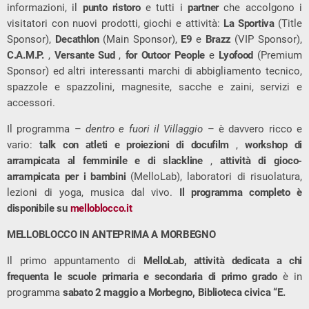
informazioni, il
punto ristoro
e tutti i
partner
che accolgono i
visitatori con nuovi prodotti, giochi e attività:
La Sportiva
(Title
Sponsor),
Decathlon
(Main Sponsor),
E9
e
Brazz
(VIP Sponsor),
C.A.M.P.
,
Versante Sud
,
for Outoor People
e
Lyofood
(Premium
Sponsor) ed altri interessanti marchi di abbigliamento tecnico,
spazzole e spazzolini, magnesite, sacche e zaini, servizi e
accessori.
Il programma –
dentro e fuori il Villaggio
– è davvero ricco e
vario:
talk con atleti e proiezioni di docufilm
,
workshop di
arrampicata al femminile e di slackline
,
attività di gioco-
arrampicata per i bambini
(MelloLab), laboratori di risuolatura,
lezioni di yoga, musica dal vivo.
Il programma completo è
disponibile su
melloblocco.it
MELLOBLOCCO IN ANTEPRIMA A MORBEGNO
Il primo appuntamento di
MelloLab, attività dedicata a chi
frequenta le scuole primaria e secondaria di primo grado
è in
programma
sabato 2 maggio a Morbegno, Biblioteca civica “E.