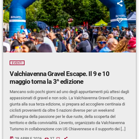
EVENTI
Valchiavenna Gravel Escape. Il 9 e 10
maggio torna la 3^ edizione
Mancano solo pochi giorni ad uno degli appuntamenti più attesi dagli
appassionati di gravel e non solo. La Valchiavenna Gravel Escape,
giunta alla sua terza edizione, si prepara ad accogliere centinaia di
ciclisti provenienti da oltre 5 nazioni diverse per un weekend
all'insegna della passione per le due ruote, della scoperta del
territorio e della convivialità. L'evento, organizzato da Valchiavenna
Turismo in collaborazione con US Chiavennese e il supporto dei […]
today
29 APRILE 2026
37