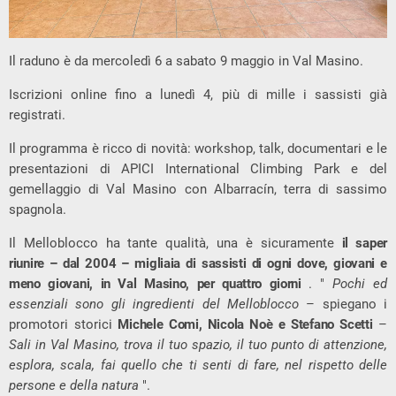
Il raduno è da mercoledì 6 a sabato 9 maggio in Val Masino.
Iscrizioni online fino a lunedì 4, più di mille i sassisti già
registrati.
Il programma è ricco di novità: workshop, talk, documentari e le
presentazioni di APICI International Climbing Park e del
gemellaggio di Val Masino con Albarracín, terra di sassimo
spagnola.
Il Melloblocco ha tante qualità, una è sicuramente
il saper
riunire – dal 2004 – migliaia di sassisti di ogni dove, giovani e
meno giovani, in Val Masino, per quattro giorni
. "
Pochi ed
essenziali sono gli ingredienti del Melloblocco
– spiegano i
promotori storici
Michele Comi, Nicola Noè e Stefano Scetti
–
Sali in Val Masino, trova il tuo spazio, il tuo punto di attenzione,
esplora, scala, fai quello che ti senti di fare, nel rispetto delle
persone e della natura
".