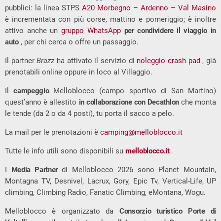
pubblici: la linea STPS
A20 Morbegno – Ardenno – Val Masino
è incrementata con più corse, mattino e pomeriggio; è inoltre
attivo anche un
gruppo WhatsApp
per condividere il viaggio in
auto
, per chi cerca o offre un passaggio.
Il partner
Brazz
ha attivato il servizio di
noleggio crash pad
, già
prenotabili online oppure in loco al Villaggio.
Il
campeggio
Melloblocco (campo sportivo di San Martino)
quest’anno è allestito
in collaborazione con Decathlon
che monta
le tende (da 2 o da 4 posti), tu porta il sacco a pelo.
La mail per le prenotazioni è
camping@melloblocco.it
Tutte le info utili sono disponibili su
melloblocco.it
I
Media Partner
di Melloblocco 2026 sono Planet Mountain,
Montagna TV, Desnivel, Lacrux, Gory, Epic Tv, Vertical-Life, UP
climbing, Climbing Radio, Fanatic Climbing, eMontana, Wogu.
Melloblocco è organizzato da
Consorzio turistico Porte di