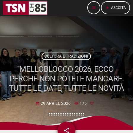
menu
play_arrow
ASCOLTA
CULTURA E TRADIZIONI
MELLOBLOCCO 2026, ECCO
PERCHÉ NON POTETE MANCARE.
TUTTE LE DATE, TUTTE LE NOVITÀ
29 APRILE 2026
175
today
share
email