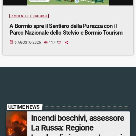
AMBIENTE E TERRITORIO
A Bormio apre il Sentiero della Purezza con il
Parco Nazionale dello Stelvio e Bormio Tourism
today
6 AGOSTO 2026
117
ULTIME NEWS
Incendi boschivi, assessore
La Russa: Regione