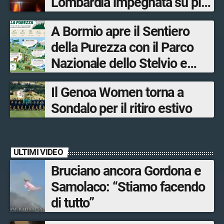
Lombardia impegnata su più
fronti, 48 volontari coinvolti
A Bormio apre il Sentiero
tra le province di Lecco,
della Purezza con il Parco
Sondrio, Milano e Como
Nazionale dello Stelvio e
Bormio Tourism
Il Genoa Women torna a
Sondalo per il ritiro estivo
ULTIMI VIDEO
Bruciano ancora Gordona e
Samolaco: “Stiamo facendo
di tutto”