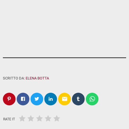
SCRITTO DA:
ELENA BOTTA
email
RATE IT