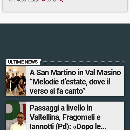
7 AGOSTO 2026
60
ULTIME NEWS
A San Martino in Val Masino
“Melodie d’estate, dove il
verso si fa canto”
Passaggi a livello in
Valtellina, Fragomeli e
Iannotti (Pd): «Dopo le