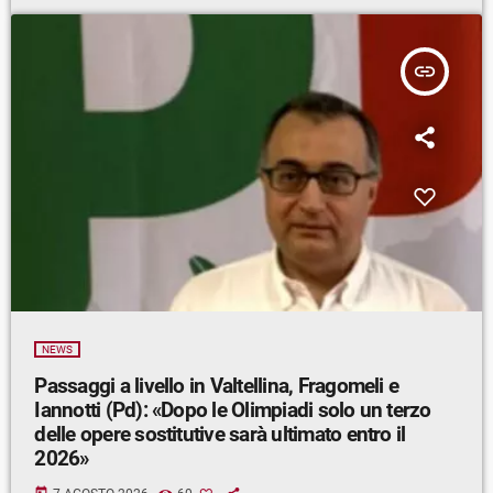
insert_link
NEWS
Passaggi a livello in Valtellina, Fragomeli e
Iannotti (Pd): «Dopo le Olimpiadi solo un terzo
delle opere sostitutive sarà ultimato entro il
2026»
today