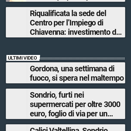
Olimpiadi solo un terzo delle
Riqualificata la sede del
opere sostitutive sarà
Centro per l’Impiego di
ultimato entro il 2026»
Chiavenna: investimento da
quasi 250mila euro
ULTIMI VIDEO
Gordona, una settimana di
fuoco, si spera nel maltempo
Sondrio, furti nei
supermercati per oltre 3000
euro, foglio di via per un
ventinovenne
Calici Valtellina, Sondrio