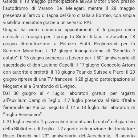
Galeda. Il 10 maggio partecipazione all’ASI Motor Show presso
l’autodromo di Varano De’ Melegari, mentre il 28 maggio
presenza all’arrivo di tappa del Giro d’Italia a Bormio, con ampia
visibilità mediatica grazie a un servizio RAI.
Giugno ha visto numerosi appuntamenti: il 6 giugno cena
solidale a Triangia per il progetto Sister Island in Zanzibar; l’8
giugno dimostrazione a Palazzo Piatti Reghenzani per la
Summer Marathon; il 12 giugno inaugurazione di “Sondrio è
estate”; il 15 giugno presenza a Lovero per il 50° anniversario di
sacerdozio di don Luciano Capelli; il 17 giugno Cenacolo Artom
con autorità e prefetti; il 18 giugno Tour de Suisse a Piuro; il 23
giugno riprese di una TV francese; il 28 giugno partecipazione al
Mogast e alla Granfondo di Livigno.
Dal 30 giugno al 4 luglio laboratori gratuiti per ragazzi
all’Auxilium Camp di Teglio. Il 7 luglio presenza al Giro d’Italia
femminile ad Aprica, seguita il 12 e 13 luglio dai laboratori di
“Teglio Benessere”.
Il 31 luglio evento “I pizzoccheri incontrano la soba” nel giardino
della Biblioteca di Teglio. Il 2 agosto celebrazione del fondatore
Rezio Donchi nel 23° anniversario dell’Accademia; l’8 agosto