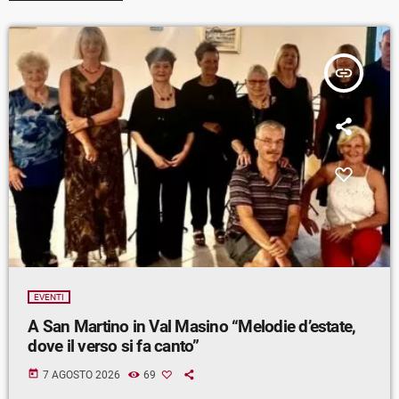
insert_link
EVENTI
A San Martino in Val Masino “Melodie d’estate,
dove il verso si fa canto”
today
7 AGOSTO 2026
69