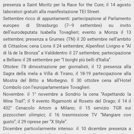
presenza a Saint Moritz per la Race for the Cure; il 14 agosto
laboratori gratuiti alla manifestazione TEI Street.
Settembre ricco di appuntamenti: partecipazione al Parlamento
europeo di Strasburgo (7–9 settembre) su invito
dell’eurodeputata Isabella Tovaglieri; evento a Monza il 13
settembre; presenza a Grumes (TN) il 20 settembre nell’ambito
di Cittaslow; cena Lions il 24 settembre; Alpenfest Livigno e “Al
di là de la Bronza” a Valdidentro il 27 settembre; partecipazione
a Bellano il 28 settembre per “I borghi più belli d’Italia”.
Ottobre: l’8 dimostrazione per giornalisti, il 12 presenza alla
Sagra della mela a Villa di Tirano, il 18-19 partecipazione alla
Mostra del Bitto a Morbegno. Il 30 ottobre cena all’Hotel
Combolo con l’europarlamentare Tovaglieri.
Novembre: il 1° novembre a Sondrio la cena “Aspettando la
Wine Trail”; il 9 evento Rigamonti al Roseto del Drago; il 14 il
432° Cenacolo Artom a Milano; il 15 servizio TGR sui
pizzoccheri olimpici; il 16 trasmissione TV “Mangiare con
gusto”; il 29 riprese per “X Style”.
Dicembre particolarmente intenso: il 10 dicembre presenza a