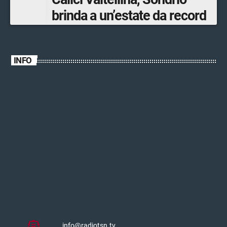
brinda a un’estate da record
INFO
info@radiotsn.tv