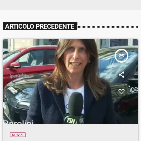
ARTICOLO PRECEDENTE
insert_link
SERVIZI