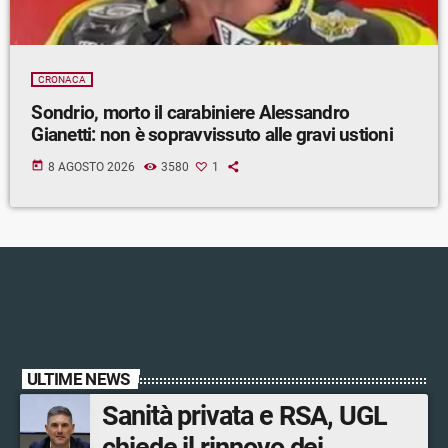
CRONACA
Sondrio, morto il carabiniere Alessandro
Gianetti: non è sopravvissuto alle gravi ustioni
today
8 AGOSTO 2026
3580
1
ULTIME NEWS
Sanità privata e RSA, UGL