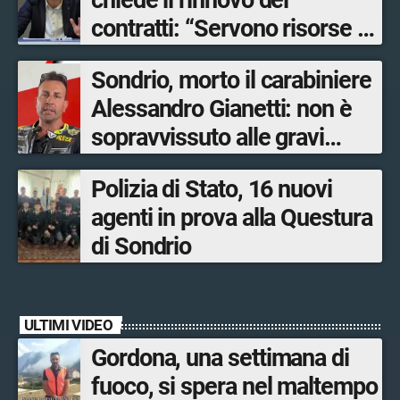
chiede il rinnovo dei
contratti: “Servono risorse e
salari adeguati”
Sondrio, morto il carabiniere
Alessandro Gianetti: non è
sopravvissuto alle gravi
ustioni
Polizia di Stato, 16 nuovi
agenti in prova alla Questura
di Sondrio
ULTIMI VIDEO
Gordona, una settimana di
fuoco, si spera nel maltempo