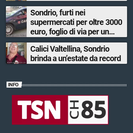
Sondrio, furti nei
supermercati per oltre 3000
euro, foglio di via per un
ventinovenne
Calici Valtellina, Sondrio
brinda a un’estate da record
INFO