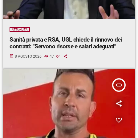
ATTUALITÀ
Sanità privata e RSA, UGL chiede il rinnovo dei
contratti: “Servono risorse e salari adeguati”
today
8 AGOSTO 2026
47
insert_link