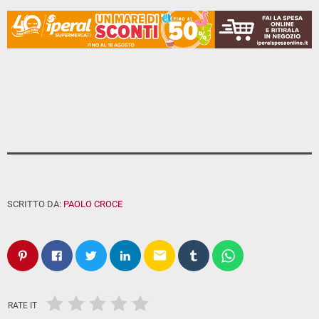
SCRITTO DA:
PAOLO CROCE
email
RATE IT