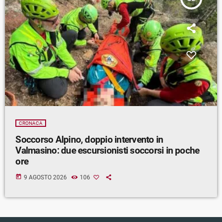
CRONACA
Soccorso Alpino, doppio intervento in
Valmasino: due escursionisti soccorsi in poche
ore
today
9 AGOSTO 2026
106