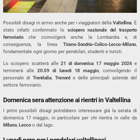
Possibili disagi in arrivo anche per i viaggiatori della
Valtellina
. È
stato infatti confermato lo
sciopero nazionale del trasporto
ferroviario
che coinvolgerà anche la Lombardia e, di
conseguenza, la linea
Tirano-Sondrio-Colico-Lecco-Milano
,
fondamentale ogni giorno per pendolari, studenti e turisti.
Lo sciopero scatterà alle
21 di domenica 17 maggio 2026
e
terminerà alle
20.59 di lunedì 18 maggio
, coinvolgendo il
personale di
Trenitalia
,
Trenord
e delle principali aziende del
settore ferroviario.
Domenica sera attenzione ai rientri in Valtellina
I primi possibili disagi potrebbero interessare già la serata di
domenica 17 maggio, in particolare per chi rientra in valle da
Milano
,
Lecco
o dal lago.
Lunedì nero per i pendolari valtellinesi