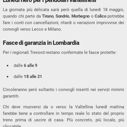
La giornata più delicata sarà però quella di lunedì 18 maggio,
quando chi parte da
Tirano
,
Sondrio
,
Morbegno
o
Colico
potrebbe
fare i conti con cancellazioni, ritardi o variazioni improvvise dei
convogli verso Lecco e Milano.
Fasce di garanzia in Lombardia
Per i regionali Trenord restano confermate le fasce protette:
dalle
6 alle 9
dalle
18 alle 21
Circoleranno però soltanto i convogli inseriti nei servizi minimi
garantiti.
Chi deve muoversi da o verso la Valtellina lunedì mattina
farebbe bene a controllare in tempo reale lo stato del proprio
treno prima di uscire di casa. Più concreto, più locale, più
cliccabile.