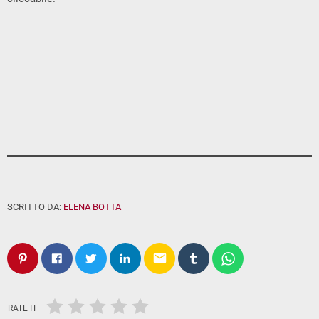
SCRITTO DA:
ELENA BOTTA
email
RATE IT