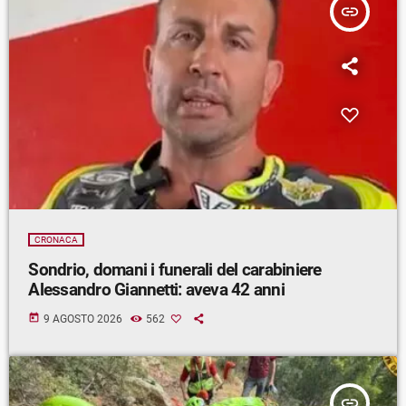
insert_link
CRONACA
Sondrio, domani i funerali del carabiniere
Alessandro Giannetti: aveva 42 anni
today
9 AGOSTO 2026
562
insert_link