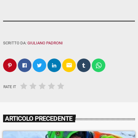
SCRITTO DA:
GIULIANO PADRONI
email
RATE IT
ARTICOLO PRECEDENTE