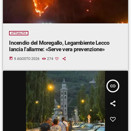
ATTUALITÀ
Incendio del Moregallo, Legambiente Lecco
lancia l’allarme: «Serve vera prevenzione»
today
9 AGOSTO 2026
274
insert_link