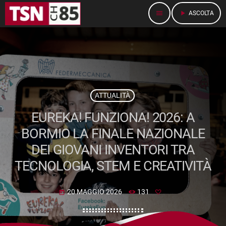
menu
play_arrow
ASCOLTA
ATTUALITÀ
EUREKA! FUNZIONA! 2026: A
BORMIO LA FINALE NAZIONALE
DEI GIOVANI INVENTORI TRA
TECNOLOGIA, STEM E CREATIVITÀ
20 MAGGIO 2026
131
today