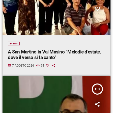
EVENTI
A San Martino in Val Masino “Melodie d’estate,
dove il verso si fa canto”
today
7 AGOSTO 2026
94
insert_link