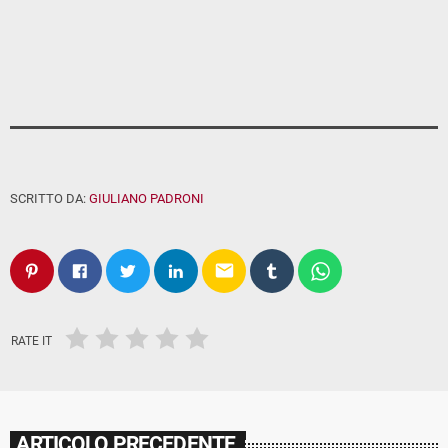
SCRITTO DA:
GIULIANO PADRONI
email
RATE IT
ARTICOLO PRECEDENTE