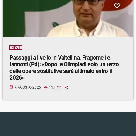
NEWS
Passaggi a livello in Valtellina, Fragomeli e
Iannotti (Pd): «Dopo le Olimpiadi solo un terzo
delle opere sostitutive sarà ultimato entro il
2026»
today
7 AGOSTO 2026
117