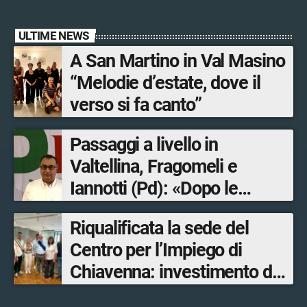
ULTIME NEWS
A San Martino in Val Masino
“Melodie d’estate, dove il
verso si fa canto”
Passaggi a livello in
Valtellina, Fragomeli e
Iannotti (Pd): «Dopo le
Olimpiadi solo un terzo delle
Riqualificata la sede del
opere sostitutive sarà
Centro per l’Impiego di
ultimato entro il 2026»
Chiavenna: investimento da
quasi 250mila euro